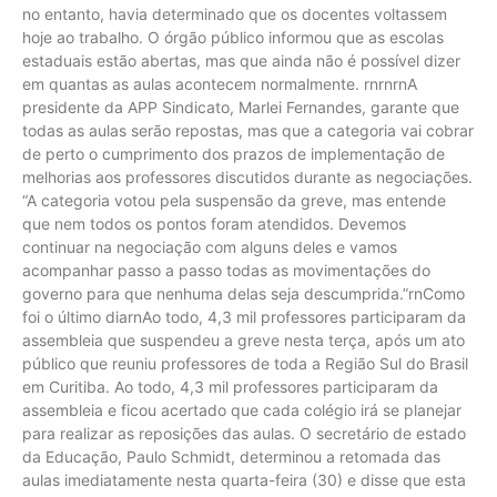
no entanto, havia determinado que os docentes voltassem
hoje ao trabalho. O órgão público informou que as escolas
estaduais estão abertas, mas que ainda não é possível dizer
em quantas as aulas acontecem normalmente. rnrnrnA
presidente da APP Sindicato, Marlei Fernandes, garante que
todas as aulas serão repostas, mas que a categoria vai cobrar
de perto o cumprimento dos prazos de implementação de
melhorias aos professores discutidos durante as negociações.
“A categoria votou pela suspensão da greve, mas entende
que nem todos os pontos foram atendidos. Devemos
continuar na negociação com alguns deles e vamos
acompanhar passo a passo todas as movimentações do
governo para que nenhuma delas seja descumprida.”rnComo
foi o último diarnAo todo, 4,3 mil professores participaram da
assembleia que suspendeu a greve nesta terça, após um ato
público que reuniu professores de toda a Região Sul do Brasil
em Curitiba. Ao todo, 4,3 mil professores participaram da
assembleia e ficou acertado que cada colégio irá se planejar
para realizar as reposições das aulas. O secretário de estado
da Educação, Paulo Schmidt, determinou a retomada das
aulas imediatamente nesta quarta-feira (30) e disse que esta