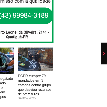
PCPR cumpre 79
esgatado
mandados em 9
xado
estados contra grupo
ro
que desviou recursos
a em
de prefeituras
mpos
04/05/2025