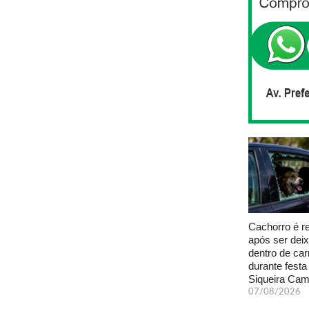
Cachorro é r
após ser dei
dentro de car
durante fest
Siqueira Ca
07/08/2026