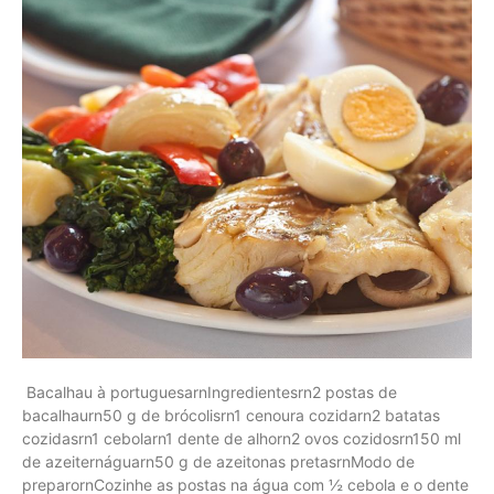
Bacalhau à portuguesarnIngredientesrn2 postas de
bacalhaurn50 g de brócolisrn1 cenoura cozidarn2 batatas
cozidasrn1 cebolarn1 dente de alhorn2 ovos cozidosrn150 ml
de azeiternáguarn50 g de azeitonas pretasrnModo de
preparornCozinhe as postas na água com ½ cebola e o dente