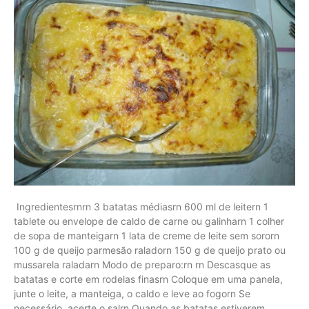
Ingredientesrnrn 3 batatas médiasrn 600 ml de leitern 1
tablete ou envelope de caldo de carne ou galinharn 1 colher
de sopa de manteigarn 1 lata de creme de leite sem sororn
100 g de queijo parmesão raladorn 150 g de queijo prato ou
mussarela raladarn Modo de preparo:rn rn Descasque as
batatas e corte em rodelas finasrn Coloque em uma panela,
junte o leite, a manteiga, o caldo e leve ao fogorn Se
necessário, acerte o salrn Quando as batatas estiverem