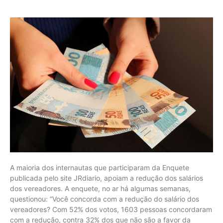
A maioria dos internautas que participaram da Enquete
publicada pelo site JRdiario, apoiam a redução dos salários
dos vereadores. A enquete, no ar há algumas semanas,
questionou: “Você concorda com a redução do salário dos
vereadores? Com 52% dos votos, 1603 pessoas concordaram
com a redução, contra 32% dos que não são a favor da