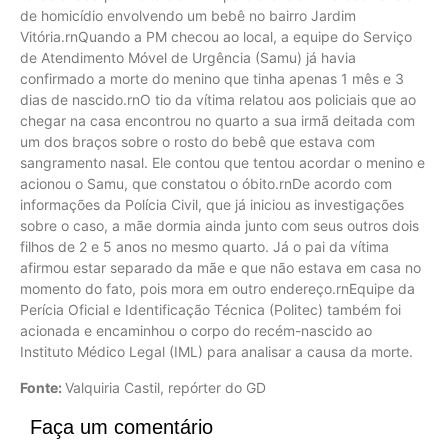
de homicídio envolvendo um bebê no bairro Jardim
Vitória.rnQuando a PM checou ao local, a equipe do Serviço
de Atendimento Móvel de Urgência (Samu) já havia
confirmado a morte do menino que tinha apenas 1 mês e 3
dias de nascido.rnO tio da vítima relatou aos policiais que ao
chegar na casa encontrou no quarto a sua irmã deitada com
um dos braços sobre o rosto do bebê que estava com
sangramento nasal. Ele contou que tentou acordar o menino e
acionou o Samu, que constatou o óbito.rnDe acordo com
informações da Polícia Civil, que já iniciou as investigações
sobre o caso, a mãe dormia ainda junto com seus outros dois
filhos de 2 e 5 anos no mesmo quarto. Já o pai da vítima
afirmou estar separado da mãe e que não estava em casa no
momento do fato, pois mora em outro endereço.rnEquipe da
Perícia Oficial e Identificação Técnica (Politec) também foi
acionada e encaminhou o corpo do recém-nascido ao
Instituto Médico Legal (IML) para analisar a causa da morte.
Fonte:
Valquiria Castil, repórter do GD
Faça um comentário