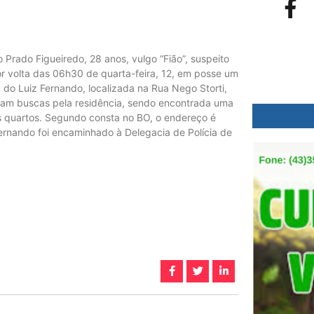
do Prado Figueiredo, 28 anos, vulgo “Fião”, suspeito
or volta das 06h30 de quarta-feira, 12, em posse um
 do Luiz Fernando, localizada na Rua Nego Storti,
izaram buscas pela residência, sendo encontrada uma
 quartos. Segundo consta no BO, o endereço é
ernando foi encaminhado à Delegacia de Polícia de