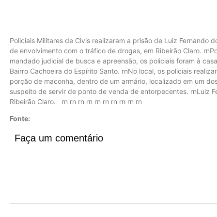
Policiais Militares de Civis realizaram a prisão de Luiz Fernando 
de envolvimento com o tráfico de drogas, em Ribeirão Claro. rnP
mandado judicial de busca e apreensão, os policiais foram à casa
Bairro Cachoeira do Espírito Santo. rnNo local, os policiais real
porção de maconha, dentro de um armário, localizado em um dos
suspeito de servir de ponto de venda de entorpecentes. rnLuiz F
Ribeirão Claro. rn rn rn rn rn rn rn rn rn rn
Fonte:
Faça um comentário