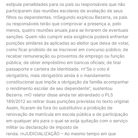
estipula penalidades para os pais ou responsáveis que não
participarem das reuniões escolares de avaliação de seus
filhos ou dependentes. rnSegundo explicou Bezerra, os pais
ou responsáveis terão que comprovar a presença a, pelo
menos, quatro reuniões anuais para se livrarem de eventuais
sanções. Quem não cumprir esta exigência poderá enfrentar
punições similares às aplicadas ao eleitor que deixa de votar,
como ficar proibido de se inscrever em concurso público; de
receber remuneração ou proventos de emprego ou função
pública; de obter empréstimo em bancos oficiais; de tirar
passaporte e carteira de identidade. rn”Se o voto é
obrigatório, mais obrigatório ainda é o mandamento
constitucional que impõe a obrigação da família acompanhar
o rendimento escolar de seu dependente”, sustentou
Bezerra. rnO relator disse ainda ter abrandado o PLS
189/2012 ao retirar duas punições previstas no texto original.
Assim, ficaram de fora do substitutivo a proibição de
renovação de matrícula em escola pública e de participação
em qualquer ato para o qual se exija quitação com o serviço
militar ou declaração de imposto de
renda. rnJUDICIALIZAÇÃO – Ao mesmo tempo em que