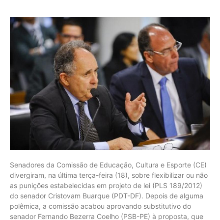
Senadores da Comissão de Educação, Cultura e Esporte (CE)
divergiram, na última terça-feira (18), sobre flexibilizar ou não
as punições estabelecidas em projeto de lei (PLS 189/2012)
do senador Cristovam Buarque (PDT-DF). Depois de alguma
polêmica, a comissão acabou aprovando substitutivo do
senador Fernando Bezerra Coelho (PSB-PE) à proposta, que