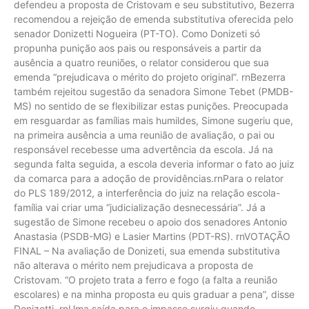
defendeu a proposta de Cristovam e seu substitutivo, Bezerra
recomendou a rejeição de emenda substitutiva oferecida pelo
senador Donizetti Nogueira (PT-TO). Como Donizeti só
propunha punição aos pais ou responsáveis a partir da
ausência a quatro reuniões, o relator considerou que sua
emenda “prejudicava o mérito do projeto original”. rnBezerra
também rejeitou sugestão da senadora Simone Tebet (PMDB-
MS) no sentido de se flexibilizar estas punições. Preocupada
em resguardar as famílias mais humildes, Simone sugeriu que,
na primeira ausência a uma reunião de avaliação, o pai ou
responsável recebesse uma advertência da escola. Já na
segunda falta seguida, a escola deveria informar o fato ao juiz
da comarca para a adoção de providências.rnPara o relator
do PLS 189/2012, a interferência do juiz na relação escola-
família vai criar uma “judicialização desnecessária”. Já a
sugestão de Simone recebeu o apoio dos senadores Antonio
Anastasia (PSDB-MG) e Lasier Martins (PDT-RS). rnVOTAÇÃO
FINAL – Na avaliação de Donizeti, sua emenda substitutiva
não alterava o mérito nem prejudicava a proposta de
Cristovam. “O projeto trata a ferro e fogo (a falta a reunião
escolares) e na minha proposta eu quis graduar a pena”, disse
Donizetti. rnUma saída para o impasse surgiu quando