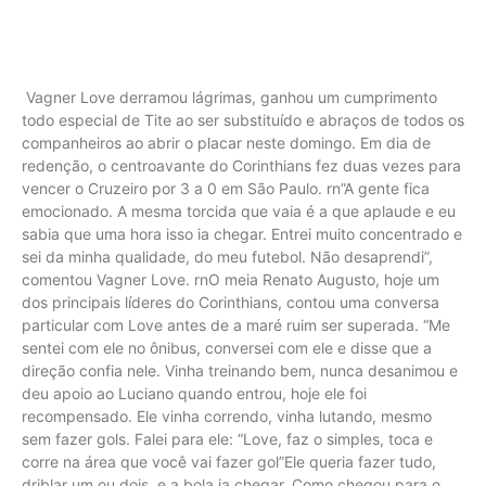
Vagner Love derramou lágrimas, ganhou um cumprimento
todo especial de Tite ao ser substituído e abraços de todos os
companheiros ao abrir o placar neste domingo. Em dia de
redenção, o centroavante do Corinthians fez duas vezes para
vencer o Cruzeiro por 3 a 0 em São Paulo. rn”A gente fica
emocionado. A mesma torcida que vaia é a que aplaude e eu
sabia que uma hora isso ia chegar. Entrei muito concentrado e
sei da minha qualidade, do meu futebol. Não desaprendi”,
comentou Vagner Love. rnO meia Renato Augusto, hoje um
dos principais líderes do Corinthians, contou uma conversa
particular com Love antes de a maré ruim ser superada. “Me
sentei com ele no ônibus, conversei com ele e disse que a
direção confia nele. Vinha treinando bem, nunca desanimou e
deu apoio ao Luciano quando entrou, hoje ele foi
recompensado. Ele vinha correndo, vinha lutando, mesmo
sem fazer gols. Falei para ele: “Love, faz o simples, toca e
corre na área que você vai fazer gol”Ele queria fazer tudo,
driblar um ou dois, e a bola ia chegar. Como chegou para o