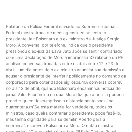
Relatório da Polícia Federal enviado ao Supremo Tribunal
Federal mostra troca de mensagens inéditas entre o
presidente Jair Bolsonaro e o ex-ministro da Justiça Sérgio
Moro. A conversa, por telefone, indica que o presidente
pressionou o ex-juiz da Lava Jato após se sentir contrariado
com uma declaração de Moro à imprensa.rnO relatório da PF
analisou conversas trocadas entre os dois entre 12 e 23 de
abril – um dia antes de o ex-ministro anunciar sua demissão e
acusar o presidente de interferir politicamente no comando da
corporação para obter dados sigilosos.rnA conversa ocorreu
no dia 12 de abril, quando Bolsonaro encaminhou notícia do
jornal Valor Econômico na qual Moro diz que a polícia poderia
prender quem descumprisse o distanciamento social na
quarentena.rn”Se esta matéria for verdadeira, todos os
ministros, caso queira contrariar o presidente, pode fazê-lo,
mas tenha dignidade para se demitir. Aberto para a
imprensa”, escreveu Bolsonaro a Moro. O então ministro
respondeu: “O que existe é o artigo 268 do Código Penal.