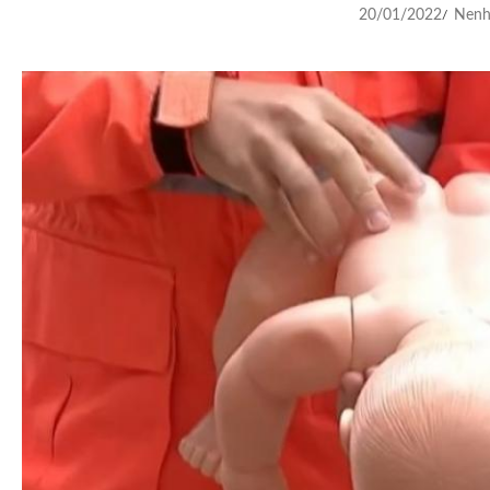
20/01/2022
Nenh
/