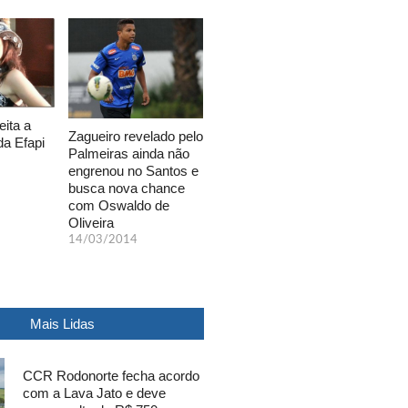
eita a
Zagueiro revelado pelo
da Efapi
Palmeiras ainda não
engrenou no Santos e
busca nova chance
com Oswaldo de
Oliveira
14/03/2014
Mais Lidas
CCR Rodonorte fecha acordo
com a Lava Jato e deve