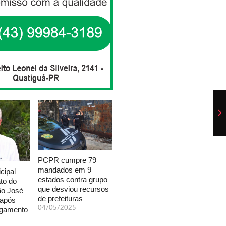
PCPR cumpre 79
mandados em 9
cipal
estados contra grupo
to do
que desviou recursos
ão José
de prefeituras
 após
04/05/2025
lgamento