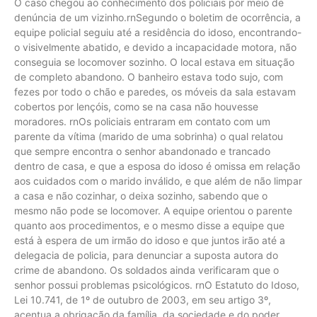
O caso chegou ao conhecimento dos policiais por meio de
denúncia de um vizinho.rnSegundo o boletim de ocorrência, a
equipe policial seguiu até a residência do idoso, encontrando-
o visivelmente abatido, e devido a incapacidade motora, não
conseguia se locomover sozinho. O local estava em situação
de completo abandono. O banheiro estava todo sujo, com
fezes por todo o chão e paredes, os móveis da sala estavam
cobertos por lençóis, como se na casa não houvesse
moradores. rnOs policiais entraram em contato com um
parente da vítima (marido de uma sobrinha) o qual relatou
que sempre encontra o senhor abandonado e trancado
dentro de casa, e que a esposa do idoso é omissa em relação
aos cuidados com o marido inválido, e que além de não limpar
a casa e não cozinhar, o deixa sozinho, sabendo que o
mesmo não pode se locomover. A equipe orientou o parente
quanto aos procedimentos, e o mesmo disse a equipe que
está à espera de um irmão do idoso e que juntos irão até a
delegacia de policia, para denunciar a suposta autora do
crime de abandono. Os soldados ainda verificaram que o
senhor possui problemas psicológicos. rnO Estatuto do Idoso,
Lei 10.741, de 1º de outubro de 2003, em seu artigo 3º,
acentua a obrigação da família, da sociedade e do poder