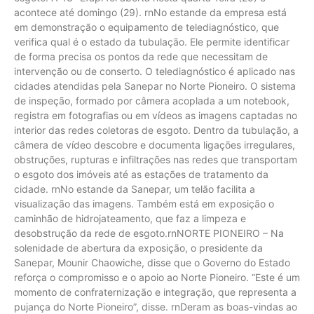
acontece até domingo (29). rnNo estande da empresa está
em demonstração o equipamento de telediagnóstico, que
verifica qual é o estado da tubulação. Ele permite identificar
de forma precisa os pontos da rede que necessitam de
intervenção ou de conserto. O telediagnóstico é aplicado nas
cidades atendidas pela Sanepar no Norte Pioneiro. O sistema
de inspeção, formado por câmera acoplada a um notebook,
registra em fotografias ou em vídeos as imagens captadas no
interior das redes coletoras de esgoto. Dentro da tubulação, a
câmera de vídeo descobre e documenta ligações irregulares,
obstruções, rupturas e infiltrações nas redes que transportam
o esgoto dos imóveis até as estações de tratamento da
cidade. rnNo estande da Sanepar, um telão facilita a
visualização das imagens. Também está em exposição o
caminhão de hidrojateamento, que faz a limpeza e
desobstrução da rede de esgoto.rnNORTE PIONEIRO – Na
solenidade de abertura da exposição, o presidente da
Sanepar, Mounir Chaowiche, disse que o Governo do Estado
reforça o compromisso e o apoio ao Norte Pioneiro. “Este é um
momento de confraternização e integração, que representa a
pujança do Norte Pioneiro”, disse. rnDeram as boas-vindas ao