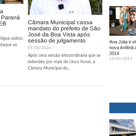
ca
o Paraná
Câmara Municipal cassa
DEB
mandato do prefeito de São
José da Boa Vista após
tiguá voltou
sessão de julgamento
Ana Júlia é el
staque ao
nova Anfitriã 
05/08/2026
/
2014
Após uma sessão extraordinária que se
14/03/2014
estendeu por mais de cinco horas, a
Câmara Municipal de...