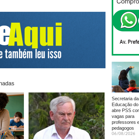
onadas
Secretaria da
Educação do
abre PSS com
vagas para
professores 
pedagogos
06/08/2026