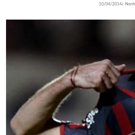
10/04/2014
Nenh
/