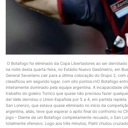
O Botafogo foi eliminado da Copa Libertadores ao ser derrotado
na noite desta quarta-feira, no Estádio Nuevo Gasômetro, em Bue
General Severiano cair para a última colocação do Grupo 2, com
classificou em segundo lugar, com oito pontos.rnO Botafogo ent
inteiramente dominado pela equipe argentina. A incapacidade ofens
trabalho do goleiro Torrico que quase não precisou fazer qualqu
del Valle derrotou o Union Española por 5 a 4, em partida replet
San Lorenzo, que estava quase eliminado no início da competição,
argentina, aliás, teve que esperar o apito final do confronto no C
jogo – Diante de um Botafogo completamente recuado, o San L
totalmente ofensivo. Logo aos três minutos, Piatti chutou cruzad