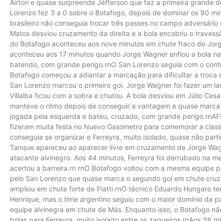
Airton e quase surpreende Jéfferson que faz a primeira grande d
Lorenzo fez 3 a 0 sobre o Botafogo, depois de dominar os 90 mi
brasileiro não conseguia trocar três passes no campo adversário 
Matos desviou cruzamento da direita e a bola encobriu o travess
do Botafogo aconteceu aos nove minutos em chute fraco de Jorg
aconteceu aos 17 minutos quando Jorge Wagner enfiou a bola na
batendo, com grande perigo.rnO San Lorenzo seguia com o contro
Botafogo começou a adiantar a marcação para dificultar a troca 
San Lorenzo marcou o primeiro gol. Jorge Wagner foi fazer um la
Villalba ficou com a sobra e chutou. A bola desviou em Júlio Ces
manteve o ritmo depois de conseguir a vantagem e quase marca
jogada pela esquerda e bateu, cruzado, com grande perigo.rnAFPr
fizeram muita festa no Nuevo Gasometro para comemorar a class
conseguia se organizar e Ferreyra, muito isolado, quase não part
Tanque apareceu ao aparecer livre em cruzamento de Jorge Wagn
atacante alvinegro. Aos 44 minutos, Ferreyra foi derrubado na me
acertou a barreira.rn rnO Botafogo voltou com a mesma equipe
pelo San Lorenzo que quase marca o segundo gol em chute cruza
ampliou em chute forte de Piatti.rnO técnico Eduardo Hungaro ten
Henrique, mas o time argentino seguiu com o maior domínio da par
equipe alvinegra em chute de Más. Enquanto isso, o Botafogo não
bolas para Ferreyra, muito isolado entre os zagueiros.rnAos 38 mi