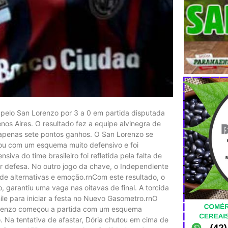
 pelo San Lorenzo por 3 a 0 em partida disputada
nos Aires. O resultado fez a equipe alvinegra de
 apenas sete pontos ganhos. O San Lorenzo se
rou com um esquema muito defensivo e foi
iva do time brasileiro foi refletida pela falta de
er defesa. No outro jogo da chave, o Independiente
a de alternativas e emoção.rnCom este resultado, o
 garantiu uma vaga nas oitavas de final. A torcida
hile para iniciar a festa no Nuevo Gasometro.rnO
orenzo começou a partida com um esquema
o. Na tentativa de afastar, Dória chutou em cima de