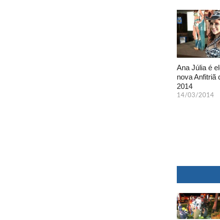
Ana Júlia é el
nova Anfitriã 
2014
14/03/2014