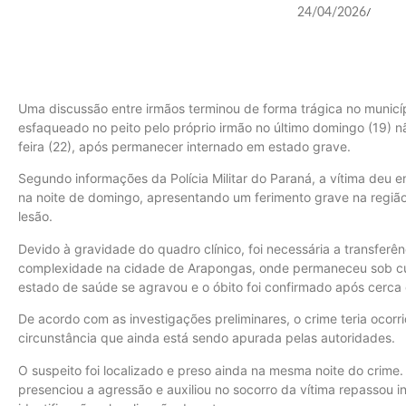
24/04/2026
/
Uma discussão entre irmãos terminou de forma trágica no municíp
esfaqueado no peito pelo próprio irmão no último domingo (19) nã
feira (22), após permanecer internado em estado grave.
Segundo informações da Polícia Militar do Paraná, a vítima deu en
na noite de domingo, apresentando um ferimento grave na região 
lesão.
Devido à gravidade do quadro clínico, foi necessária a transferê
complexidade na cidade de Arapongas, onde permaneceu sob cui
estado de saúde se agravou e o óbito foi confirmado após cerca 
De acordo com as investigações preliminares, o crime teria ocorr
circunstância que ainda está sendo apurada pelas autoridades.
O suspeito foi localizado e preso ainda na mesma noite do crime.
presenciou a agressão e auxiliou no socorro da vítima repassou