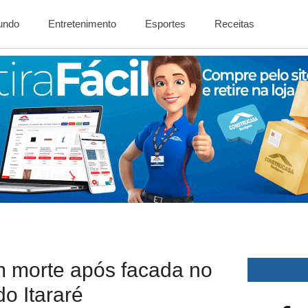
Mundo
Entretenimento
Esportes
Receitas
m morte após facada no
do Itararé