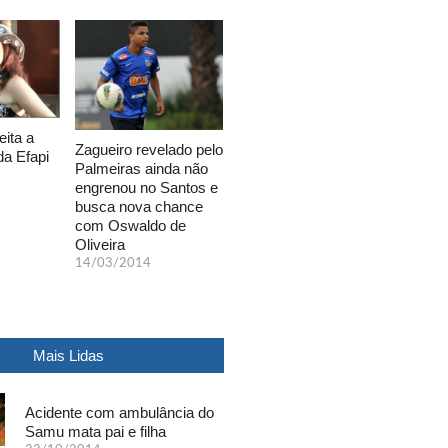
eita a
Zagueiro revelado pelo
da Efapi
Palmeiras ainda não
engrenou no Santos e
busca nova chance
com Oswaldo de
Oliveira
14/03/2014
Mais Lidas
Acidente com ambulância do
Samu mata pai e filha