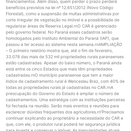
financiamentos. Além disso, quem perder o prazo perderá
benefícios previstos na lei nº 12.651/2012 (Novo Código
Florestal), como a suspensão de multas administrativas por
corte irregular de vegetação no imóvel e a possibilidade de
regularizar áreas de Reserva Legal.rnO CAR é gerenciado
pelo governo federal. No Paraná esses cadastros serão
homologados pelo Instituto Ambiental do Paraná (IAP), que
passou a ter acesso ao sistema nesta semana.rnAMPLIAÇÃO
– O primeiro relatório mostra que, até o fim de fevereiro,
33.078 das mais de 532 mil propriedades rurais paranaenses
estão cadastradas. Apesar do baixo número, o Paraná ainda
está entre os cinco Estados que mais têm propriedades
cadastradas.rnO município paranaense que tem a maior
índice de cadastramento rural é Wenceslau Braz, com 40% de
todas as propriedades rurais já cadastradas no CAR.rnA
preocupação do Governo do Estado é ampliar o número de
cadastramentos. Uma estratégia com as instituições parceiras
foi fechada na reunião. Serão mais eventos e reuniões para
esclarecer dúvidas frequentes dos agricultores.rn“Precisamos
continuar explicando ao proprietário a necessidade do CAR e
que, com ele, o produtor rural poderá ter segurança jurídica
para investir e conservar o imóvel. As irregularidades atuais