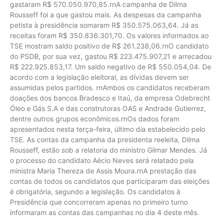
gastaram R$ 570.050.970,85.rnA campanha de Dilma
Rousseff foi a que gastou mais. As despesas da campanha
petista à presidência somaram R$ 350.575.063,64. Já as
receitas foram R$ 350.836.301,70. Os valores informados ao
TSE mostram saldo positivo de R$ 261.238,06.rnO candidato
do PSDB, por sua vez, gastou R$ 223.475.907,21 e arrecadou
R$ 222.925.853,17. Um saldo negativo de R$ 550.054,04. De
acordo com a legislação eleitoral, as dívidas devem ser
assumidas pelos partidos. rnAmbos os candidatos receberam
doações dos bancos Bradesco e Itaú, da empresa Odebrecht
Óleo e Gás S.A e das construtoras OAS e Andrade Gutierrez,
dentre outros grupos econômicos.rnOs dados foram
apresentados nesta terça-feira, último dia estabelecido pelo
TSE. As contas da campanha da presidenta reeleita, Dilma
Rousseff, estão sob a relatoria do ministro Gilmar Mendes. Já
o processo do candidato Aécio Neves será relatado pela
ministra Maria Thereza de Assis Moura.rnA prestação das
contas de todos os candidatos que participaram das eleições
é obrigatória, segundo a legislação. Os candidatos à
Presidência que concorreram apenas no primeiro turno
informaram as contas das campanhas no dia 4 deste mês.