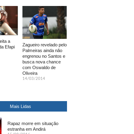
eita a
Zagueiro revelado pelo
da Efapi
Palmeiras ainda não
engrenou no Santos e
busca nova chance
com Oswaldo de
Oliveira
14/03/2014
Mais Lidas
Rapaz morre em situação
estranha em Andirá