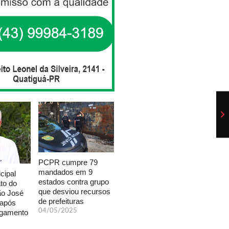
PCPR cumpre 79
mandados em 9
cipal
estados contra grupo
to do
que desviou recursos
ão José
de prefeituras
 após
04/05/2025
lgamento