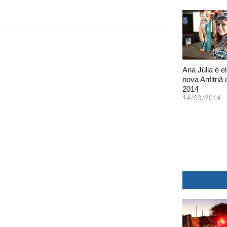
Ana Júlia é el
nova Anfitriã 
2014
14/03/2014