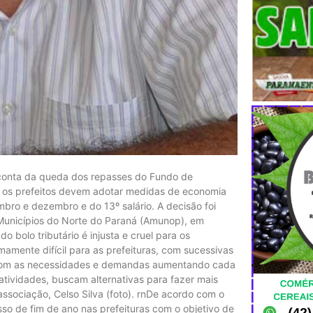
r conta da queda dos repasses do Fundo de
, os prefeitos devem adotar medidas de economia
mbro e dezembro e do 13º salário. A decisão foi
Municípios do Norte do Paraná (Amunop), em
o bolo tributário é injusta e cruel para os
amente difícil para as prefeituras, com sucessivas
com as necessidades e demandas aumentando cada
tividades, buscam alternativas para fazer mais
ssociação, Celso Silva (foto). rnDe acordo com o
so de fim de ano nas prefeituras com o objetivo de