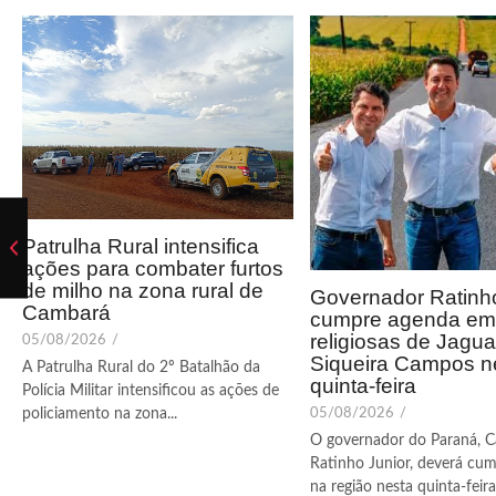
Patrulha Rural intensifica
ações para combater furtos
de milho na zona rural de
Governador Ratinho
Cambará
cumpre agenda em 
religiosas de Jagua
05/08/2026
/
Siqueira Campos n
A Patrulha Rural do 2º Batalhão da
quinta-feira
Polícia Militar intensificou as ações de
05/08/2026
/
policiamento na zona...
O governador do Paraná, C
Ratinho Junior, deverá cum
na região nesta quinta-feira (