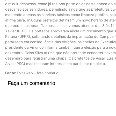
diminuir despesas, como já faz boa parte delas nesta época do
descanso aos servidores, permitindo ainda que as prefeituras c
mantendo apenas os serviços básicos como limpeza pública, saú
afirma Silva. rnAlguns prefeitos definiram um novo horário de a
que podem esperar. “No nosso caso, vamos atender das 8 às 14 ho
Xavier (PDT). Os prefeitos aprovaram ainda um documento que se
Paraná (UFPR), solicitando detalhes da implantação do Campus No
paralisado em consequência das eleições, os chefes do Executiv
presidente da Amunop informa também que a eleição para a nova 
dezembro. Celso Silva afirma que não pretende concorrer novame
dezembro para registrar uma chapa. Os prefeitos de Assaí, Luiz 
Alves (PSC) manifestaram interesse em participar do pleito.
Fonte:
Folhaweb – foto:npdiario
Faça um comentário