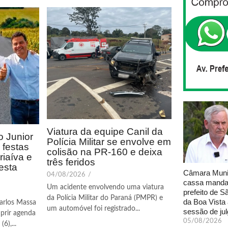
Viatura da equipe Canil da
 Junior
Polícia Militar se envolve em
festas
colisão na PR-160 e deixa
riaíva e
três feridos
esta
Câmara Muni
04/08/2026
/
cassa manda
Um acidente envolvendo uma viatura
prefeito de S
da Polícia Militar do Paraná (PMPR) e
da Boa Vista
arlos Massa
um automóvel foi registrado...
sessão de ju
prir agenda
05/08/2026
6),...