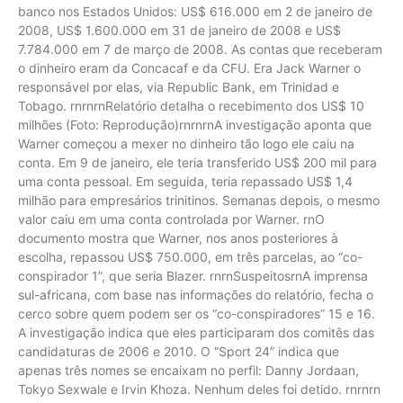
banco nos Estados Unidos: US$ 616.000 em 2 de janeiro de
2008, US$ 1.600.000 em 31 de janeiro de 2008 e US$
7.784.000 em 7 de março de 2008. As contas que receberam
o dinheiro eram da Concacaf e da CFU. Era Jack Warner o
responsável por elas, via Republic Bank, em Trinidad e
Tobago. rnrnrnRelatório detalha o recebimento dos US$ 10
milhões (Foto: Reprodução)rnrnrnA investigação aponta que
Warner começou a mexer no dinheiro tão logo ele caiu na
conta. Em 9 de janeiro, ele teria transferido US$ 200 mil para
uma conta pessoal. Em seguida, teria repassado US$ 1,4
milhão para empresários trinitinos. Semanas depois, o mesmo
valor caiu em uma conta controlada por Warner. rnO
documento mostra que Warner, nos anos posteriores à
escolha, repassou US$ 750.000, em três parcelas, ao “co-
conspirador 1”, que seria Blazer. rnrnSuspeitosrnA imprensa
sul-africana, com base nas informações do relatório, fecha o
cerco sobre quem podem ser os “co-conspiradores” 15 e 16.
A investigação indica que eles participaram dos comitês das
candidaturas de 2006 e 2010. O “Sport 24” indica que
apenas três nomes se encaixam no perfil: Danny Jordaan,
Tokyo Sexwale e Irvin Khoza. Nenhum deles foi detido. rnrnrn