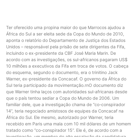
Ter oferecido uma propina maior do que Marrocos ajudou a
África do Sul a ser eleita sede da Copa do Mundo de 2010,
aponta o relatório do Departamento de Justiça dos Estados
Unidos – responsável pela prisão de sete dirigentes da Fifa,
incluindo o ex-presidente da CBF José Maria Marin. De
acordo com as investigações, os sul-africanos pagaram US$
10 milhões a executivos da Fifa em troca de votos. O cabeça
do esquema, segundo o documento, era o trinitino Jack
Warner, ex-presidente da Concacaf. O governo da África do
Sul teria participado da movimentação.rnO documento diz
que Warner tinha laços com autoridades sul-africanas desde
que o país tentou sediar a Copa do Mundo de 2006. Um
familiar dele, que a investigação chama de “co-conspirador
14”, teria negociado amistosos de equipes da Concacaf na
África do Sul. Ele mesmo, autorizado por Warner, teria
recebido em Paris uma mala com 10 mil dólares de um homem
tratado como “co-conspirador 15”. Ele é, de acordo com a
investigação, um membro do alto escalação da candidatura