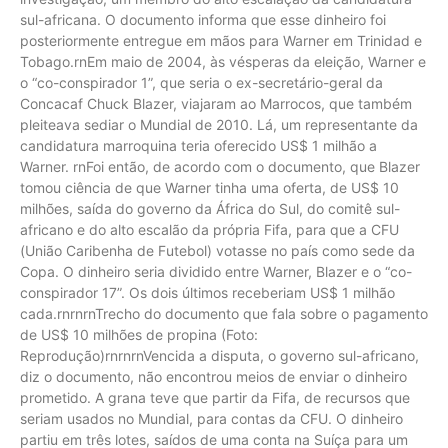
sul-africana. O documento informa que esse dinheiro foi
posteriormente entregue em mãos para Warner em Trinidad e
Tobago.rnEm maio de 2004, às vésperas da eleição, Warner e
o “co-conspirador 1”, que seria o ex-secretário-geral da
Concacaf Chuck Blazer, viajaram ao Marrocos, que também
pleiteava sediar o Mundial de 2010. Lá, um representante da
candidatura marroquina teria oferecido US$ 1 milhão a
Warner. rnFoi então, de acordo com o documento, que Blazer
tomou ciência de que Warner tinha uma oferta, de US$ 10
milhões, saída do governo da África do Sul, do comitê sul-
africano e do alto escalão da própria Fifa, para que a CFU
(União Caribenha de Futebol) votasse no país como sede da
Copa. O dinheiro seria dividido entre Warner, Blazer e o “co-
conspirador 17”. Os dois últimos receberiam US$ 1 milhão
cada.rnrnrnTrecho do documento que fala sobre o pagamento
de US$ 10 milhões de propina (Foto:
Reprodução)rnrnrnVencida a disputa, o governo sul-africano,
diz o documento, não encontrou meios de enviar o dinheiro
prometido. A grana teve que partir da Fifa, de recursos que
seriam usados no Mundial, para contas da CFU. O dinheiro
partiu em três lotes, saídos de uma conta na Suíça para um