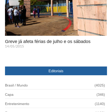
Greve já afeta férias de julho e os sábados
14/05/2015
Editoriais
Brasil / Mundo
(4025)
Capa
(346)
Entretenimento
(1140)