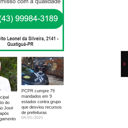
PCPR cumpre 79
mandados em 9
cipal
estados contra grupo
to do
que desviou recursos
ão José
de prefeituras
 após
04/05/2025
lgamento