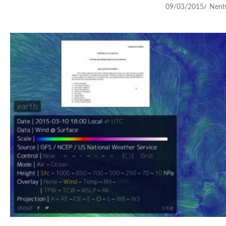
09/03/2015
Nenh
/