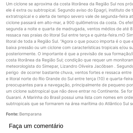
Um ciclone se aproxima da costa litorânea da Região Sul nos pr
ele é extra ou subtropical. Segundo aviso do Epagri, instituto de
extratropical e o alerta de tempo severo vale de segunda-feira a
ciclone passará em alto-mar, a 900 quilômetros da costa. Os efei
segunda a noite e quarta de madrugada, ventos médios de até 80
ressaca nas praias do litoral Sul entre terça e quinta-feira.rnO
litoral de toda a Região Sul. “Agora o que pouco importa é o qu
baixa pressão ou um ciclone com características tropicais e/ou su
posteriormente. O importante é que a previsão de sua formação/
costa litorânea da Região Sul; condição que requer um monitoram
meteorologista do Simepar, Lizandro Oliveira Jacóbsen . Segundo
perigo de ocorrer bastante chuva, ventos fortes e ressaca entre a
e litoral norte do Rio Grande do Sul entre terça (10) e quarta-fei
preocupantes para a navegação, principalmente de pequeno port
um ciclone subtropical que não deve entrar no Continente. Se fo
Guarani. A Marinha do Brasil possui uma lista com nomes em ordem
subtropicais que se formarem na área marítima do Atlântico Sul s
Fonte:
Bemparana
Faça um comentário