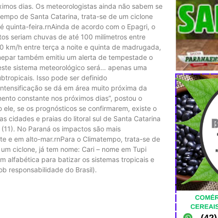
óximos dias. Os meteorologistas ainda não sabem se
 tempo de Santa Catarina, trata-se de um ciclone
té quinta-feira.rnAinda de acordo com o Epagri, o
tos seriam chuvas de até 100 milímetros entre
 km/h entre terça a noite e quinta de madrugada,
 Simepar também emitiu um alerta de tempestade o
e este sistema meteorológico será… apenas uma
btropicais. Isso pode ser definido
intensificação se dá em área muito próxima da
ento constante nos próximos dias”, postou o
 ele, se os prognósticos se confirmarem, existe o
s cidades e praias do litoral sul de Santa Catarina
ra (11). No Paraná os impactos são mais
e e em alto-mar.rnPara o Climatempo, trata-se de
r um ciclone, já tem nome: Cari – nome em Tupi
 alfabética para batizar os sistemas tropicais e
ob responsabilidade do Brasil).