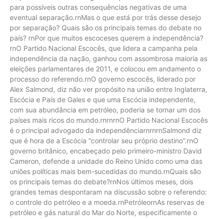
para possíveis outras consequências negativas de uma
eventual separação.rnMas o que está por trás desse desejo
por separação? Quais são os principais temas do debate no
país? rnPor que muitos escoceses querem a independência?
rnO Partido Nacional Escocês, que lidera a campanha pela
independência da nação, ganhou com assombrosa maioria as
eleições parlamentares de 2011, e colocou em andamento o
processo do referendo.rnO governo escocês, liderado por
Alex Salmond, diz não ver propósito na união entre Inglaterra,
Escócia e País de Gales e que uma Escócia independente,
com sua abundância em petróleo, poderia se tornar um dos
países mais ricos do mundo.rnrnrnO Partido Nacional Escocês
é o principal advogado da independênciarnrnrnSalmond diz
que é hora de a Escócia “controlar seu próprio destino”.rnO
governo britânico, encabeçado pelo primeiro-ministro David
Cameron, defende a unidade do Reino Unido como uma das
uniões políticas mais bem-sucedidas do mundo.rnQuais são
os principais temas do debate?rnNos últimos meses, dois
grandes temas despontaram na discussão sobre o referendo:
o controle do petróleo e a moeda.rnPetróleornAs reservas de
petróleo e gás natural do Mar do Norte, especificamente o