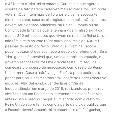
e 43% para o “sim”.rnNo entanto, Curtice diz que agora a
disputa de fato parece cada vez mais acirrada.rnQuem pode
votar?rnQuem tem mais de 16 anos e vive na Escócia tem
direito de votar, caso esteja registrado no país.rnOs votantes
devem ser cidadãos britânicos, da União Europeia ou da
Comunidade Britânica que lá tenham vivam.rnIsso significa
que os 800 mil escoceses que vivem no resto do Reino Unido
não têm direito ao voto.rnPor outro lado, mais de 400 mil
pessoas do resto do Reino Unido que vivem na Escócia
podem votar.rnO que acontecerá depois do referendo?rnSe o
“sim” ganhar, é provável que, um dia depois da votação, o
governo escocês realize uma grande festa. Em seguida,
começará o processo de negociação com o resto do Reino
Unido.rnrnrnCaso o “não” vença, Escócia pode pedir mais
poder para seu ParlamentornrnrnO chefe do Poder Executivo
escocês, Alex Salmond, quer declarar o “Dia da
Independência” em março de 2016, realizando as primeiras
eleições para um Parlamento independente escocês.rnMas
antes disso é preciso chegar a um acordo com o resto do
Reino Unido sobre temas como a parte da dívida pública que
a Escócia deverá assumir.rnNo entanto, se o “não” ganhar,