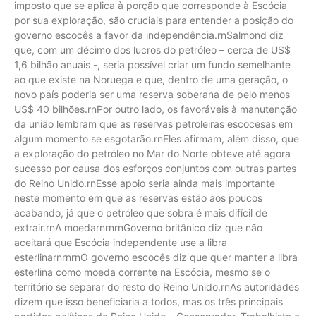
imposto que se aplica à porção que corresponde à Escócia
por sua exploração, são cruciais para entender a posição do
governo escocês a favor da independência.rnSalmond diz
que, com um décimo dos lucros do petróleo – cerca de US$
1,6 bilhão anuais -, seria possível criar um fundo semelhante
ao que existe na Noruega e que, dentro de uma geração, o
novo país poderia ser uma reserva soberana de pelo menos
US$ 40 bilhões.rnPor outro lado, os favoráveis à manutenção
da união lembram que as reservas petroleiras escocesas em
algum momento se esgotarão.rnEles afirmam, além disso, que
a exploração do petróleo no Mar do Norte obteve até agora
sucesso por causa dos esforços conjuntos com outras partes
do Reino Unido.rnEsse apoio seria ainda mais importante
neste momento em que as reservas estão aos poucos
acabando, já que o petróleo que sobra é mais difícil de
extrair.rnA moedarnrnrnGoverno britânico diz que não
aceitará que Escócia independente use a libra
esterlinarnrnrnO governo escocês diz que quer manter a libra
esterlina como moeda corrente na Escócia, mesmo se o
território se separar do resto do Reino Unido.rnAs autoridades
dizem que isso beneficiaria a todos, mas os três principais