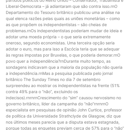
partidos políticos do Reino Unido – Conservador, Trabalhista e
Liberal-Democrata – já adiantaram que são contra isso.rnO
Departamento do Tesouro britânico publicou uma análise na
qual elenca razões pelas quais as uniões monetárias – como
as que propõem os independentistas – são cheias de
problemas.rnOs independentistas poderiam mudar de ideia e
adotar uma moeda própria – o que seria extremamente
oneroso, segundo economistas. Uma terceira opção seria
adotar o euro, mas para isso a Escócia teria que se adequar
às regras impostas por Bruxelas, o que poderia demorar.rnO
povo quer a independência?rnDurante muito tempo, as
sondagens indicavam que a maioria da população não queria
a independência.rnMas a pesquisa publicada pelo jornal
britânico The Sunday Times no dia 7 de setembro
surpreendeu ao mostrar os independentistas na frente (51%
contra 49% para o “não”, excluindo os
indecisos).rnrnrnCrescimento do “sim” causou nervosismo no
governo britânico, líder da campanha do “não”rnrnrnO
especialista em pesquisas de opinião John Curtice, professor
de política da Universidade Strathclyde de Glasgow, diz que
nos últimos meses parecia que a disputa estava estagnada,
porque todas as enquetes previam cerca de 57% para o “não”