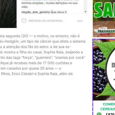
sta segunda (20) — o motivo, no entanto, não é
não-Hodgkin, um tipo de câncer que afeta o sistema
u a atenção dos fãs do astro: a de sua ex-
z mostra a filha do casal, Sophia Raia, beijando a
nto das tags “força”, “guerreiro”, “oramos por você”
clique já recebeu mais de 17 000 curtidas e
foram casados por quase 20 anos — o
ilhos, Enzo Celulari e Sophia Raia, além de