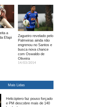
eita a
Zagueiro revelado pelo
da Efapi
Palmeiras ainda não
engrenou no Santos e
busca nova chance
com Oswaldo de
Oliveira
14/03/2014
Mais Lidas
Helicóptero faz pouso forçado
e PM descobre mais de 140