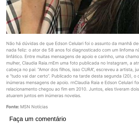
Não há dúvidas de que Edson Celulari foi o assunto da manhã de
nada feliz: o ator de 58 anos foi diagnosticado com um linfoma 
linfático. Entre muitas mensagens de apoio e carinho, uma chamo
mulher, Claudia Raia.rnEm uma foto publicada no Instagram, a atri
cabeça no pai: “Amor dos filhos, isso CURA“, escreveu a artista, ju
e “tudo vai dar certo”. Publicado na tarde desta segunda (20), o 
inúmeras mensagens de apoio. rnClaudia Raia e Edson Celulari 
relacionamento chegou ao fim em 2010. Juntos, eles tiveram dois f
atuarem juntos em inúmeras novelas.
Fonte:
MSN Notícias
Faça um comentário