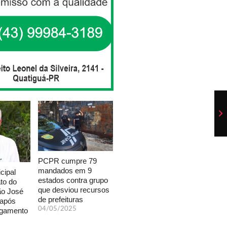
PCPR cumpre 79
mandados em 9
cipal
estados contra grupo
to do
que desviou recursos
ão José
de prefeituras
 após
04/05/2025
lgamento