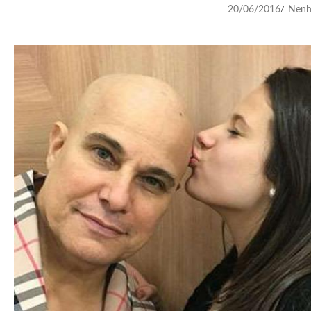
20/06/2016
Nenh
/