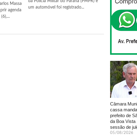
da Polícia Militar do Paraná (PMPR) e
arlos Massa
um automóvel foi registrado...
prir agenda
6),...
Câmara Muni
cassa manda
prefeito de S
da Boa Vista
sessão de ju
05/08/2026