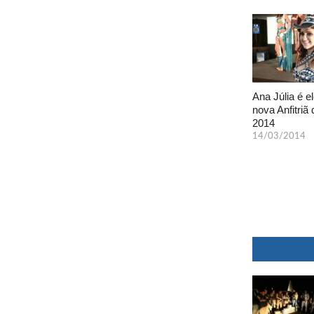
Ana Júlia é el
nova Anfitriã 
2014
14/03/2014