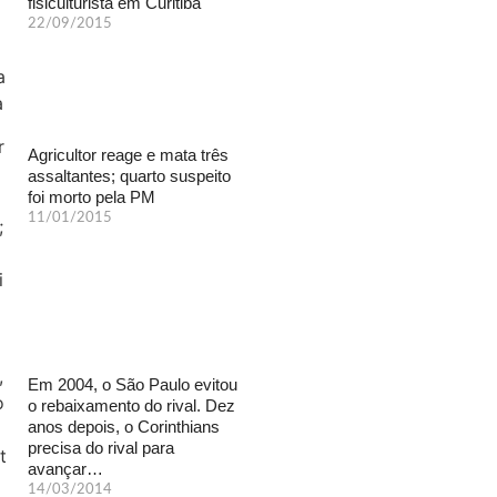
fisiculturista em Curitiba
22/09/2015
Agricultor reage e mata três
assaltantes; quarto suspeito
foi morto pela PM
11/01/2015
Em 2004, o São Paulo evitou
o rebaixamento do rival. Dez
anos depois, o Corinthians
precisa do rival para
avançar…
14/03/2014