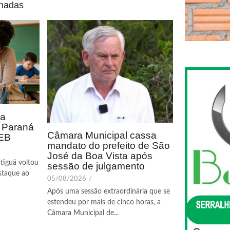
onadas
ca
o Paraná
Câmara Municipal cassa
DEB
mandato do prefeito de São
José da Boa Vista após
tiguá voltou
sessão de julgamento
staque ao
05/08/2026
/
Após uma sessão extraordinária que se
estendeu por mais de cinco horas, a
Câmara Municipal de...