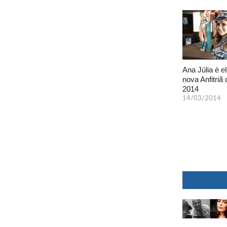
Ana Júlia é el
nova Anfitriã 
2014
14/03/2014