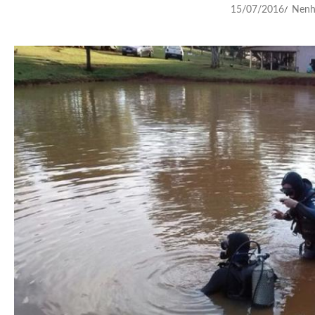
15/07/2016
Nenh
/