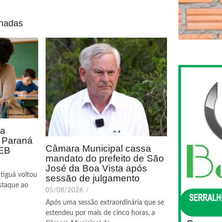
onadas
ca
o Paraná
Câmara Municipal cassa
DEB
mandato do prefeito de São
José da Boa Vista após
tiguá voltou
sessão de julgamento
staque ao
05/08/2026
/
Após uma sessão extraordinária que se
estendeu por mais de cinco horas, a