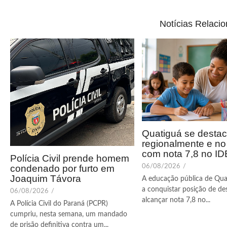
Notícias Relaci
Quatiguá se desta
regionalmente e n
com nota 7,8 no I
Polícia Civil prende homem
condenado por furto em
06/08/2026
/
Joaquim Távora
A educação pública de Qua
a conquistar posição de de
06/08/2026
/
alcançar nota 7,8 no...
A Polícia Civil do Paraná (PCPR)
cumpriu, nesta semana, um mandado
de prisão definitiva contra um...