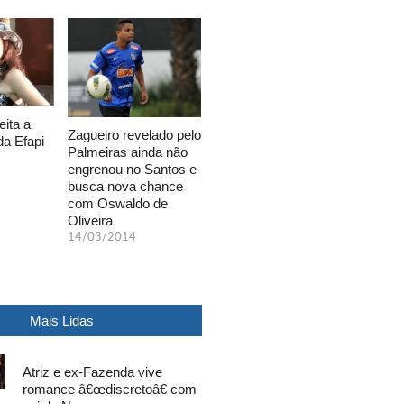
eita a
Zagueiro revelado pelo
da Efapi
Palmeiras ainda não
engrenou no Santos e
busca nova chance
com Oswaldo de
Oliveira
14/03/2014
Mais Lidas
Atriz e ex-Fazenda vive
romance â€œdiscretoâ€ com