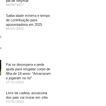
pai de Neymar
08/09/2017
Saiba idade mínima e tempo
de contribuição para
aposentadoria em 2025
04/01/2025
Pai se desespera e pede
ajuda para resgatar corpo de
filha de 18 anos: “Amarraram
e jogaram no rio”
17/11/2022
Livre da cadeia, assassina
dos pais vai morar em sítio
23/01/2023