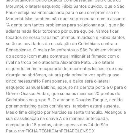
Morumbi, o lateral esquerdo Fábio Santos duvidou que o São
Paulo esteja mal-intencionado para o seu compromisso no
Morumbi. Mas também não quer se preocupar com o assunto.
“A gente tem tantos problemas para solucionar aqui, que não
adianta nada ficar torcendo por outra equipe. Vamos ficar
focados no nosso trabalho”, afirmou.rnJadson e Fábio Santos
serão as novidades da escalação do Corinthians contra o
Penapolense. O meia não enfrentou o São Paulo em virtude
do acordo (com multa contratual milionária) firmado com o
rival na troca pelo atacante Alexandre Pato. Já o lateral
esquerdo, enfim recuperado de recorrentes lesões e de uma
cirurgia no abdômen, atuará pela primeira vez após quase
cinco meses.rnNo Penapolense, a baixa será o lateral
esquerdo Samuel Balbino, expulso na derrota por 2 a 0 para o
Grêmio Osasco Audax, que soma os mesmos 20 pontos do
Corinthians no grupo B. O atacante Douglas Tanque, cedido
por empréstimo pelos corintianos, também estará ausente.
Mas o time dirigido por Narciso se sente tranquilo. Alcançou a
sua classificação na chave A de maneira antecipada,
computando 18 pontos, atrás apenas dos 24 do São
Paulo.rnrnFICHA TÉCNICArnPENAPOLENSE X