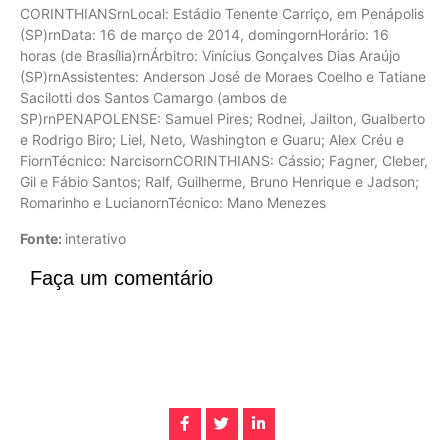
CORINTHIANSrnLocal: Estádio Tenente Carriço, em Penápolis
(SP)rnData: 16 de março de 2014, domingornHorário: 16
horas (de Brasília)rnÁrbitro: Vinícius Gonçalves Dias Araújo
(SP)rnAssistentes: Anderson José de Moraes Coelho e Tatiane
Sacilotti dos Santos Camargo (ambos de
SP)rnPENAPOLENSE: Samuel Pires; Rodnei, Jailton, Gualberto
e Rodrigo Biro; Liel, Neto, Washington e Guaru; Alex Créu e
FiornTécnico: NarcisornCORINTHIANS: Cássio; Fagner, Cleber,
Gil e Fábio Santos; Ralf, Guilherme, Bruno Henrique e Jadson;
Romarinho e LucianornTécnico: Mano Menezes
Fonte:
interativo
Faça um comentário