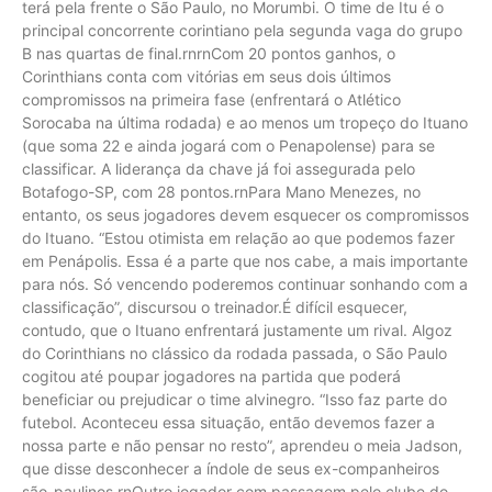
terá pela frente o São Paulo, no Morumbi. O time de Itu é o
principal concorrente corintiano pela segunda vaga do grupo
B nas quartas de final.rnrnCom 20 pontos ganhos, o
Corinthians conta com vitórias em seus dois últimos
compromissos na primeira fase (enfrentará o Atlético
Sorocaba na última rodada) e ao menos um tropeço do Ituano
(que soma 22 e ainda jogará com o Penapolense) para se
classificar. A liderança da chave já foi assegurada pelo
Botafogo-SP, com 28 pontos.rnPara Mano Menezes, no
entanto, os seus jogadores devem esquecer os compromissos
do Ituano. “Estou otimista em relação ao que podemos fazer
em Penápolis. Essa é a parte que nos cabe, a mais importante
para nós. Só vencendo poderemos continuar sonhando com a
classificação”, discursou o treinador.É difícil esquecer,
contudo, que o Ituano enfrentará justamente um rival. Algoz
do Corinthians no clássico da rodada passada, o São Paulo
cogitou até poupar jogadores na partida que poderá
beneficiar ou prejudicar o time alvinegro. “Isso faz parte do
futebol. Aconteceu essa situação, então devemos fazer a
nossa parte e não pensar no resto”, aprendeu o meia Jadson,
que disse desconhecer a índole de seus ex-companheiros
são-paulinos.rnOutro jogador com passagem pelo clube do