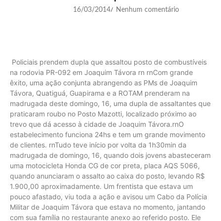
16/03/2014
Nenhum comentário
/
Policiais prendem dupla que assaltou posto de combustíveis
na rodovia PR-092 em Joaquim Távora rn rnCom grande
êxito, uma ação conjunta abrangendo as PMs de Joaquim
Távora, Quatiguá, Guapirama e a ROTAM prenderam na
madrugada deste domingo, 16, uma dupla de assaltantes que
praticaram roubo no Posto Mazotti, localizado próximo ao
trevo que dá acesso à cidade de Joaquim Távora.rnO
estabelecimento funciona 24hs e tem um grande movimento
de clientes. rnTudo teve início por volta da 1h30min da
madrugada de domingo, 16, quando dois jovens abasteceram
uma motocicleta Honda CG de cor preta, placa AQS 5066,
quando anunciaram o assalto ao caixa do posto, levando R$
1.900,00 aproximadamente. Um frentista que estava um
pouco afastado, viu toda a ação e avisou um Cabo da Polícia
Militar de Joaquim Távora que estava no momento, jantando
com sua família no restaurante anexo ao referido posto. Ele