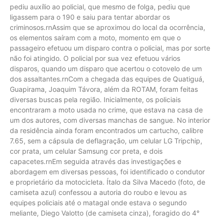
pediu auxílio ao policial, que mesmo de folga, pediu que
ligassem para o 190 e saiu para tentar abordar os
criminosos.rnAssim que se aproximou do local da ocorrência,
os elementos saíram com a moto, momento em que o
passageiro efetuou um disparo contra o policial, mas por sorte
não foi atingido. O policial por sua vez efetuou vários
disparos, quando um disparo que acertou o cotovelo de um
dos assaltantes.rnCom a chegada das equipes de Quatiguá,
Guapirama, Joaquim Távora, além da ROTAM, foram feitas
diversas buscas pela região. Inicialmente, os policiais
encontraram a moto usada no crime, que estava na casa de
um dos autores, com diversas manchas de sangue. No interior
da residência ainda foram encontrados um cartucho, calibre
7.65, sem a cápsula de deflagração, um celular LG Tripchip,
cor prata, um celular Samsung cor preta, e dois
capacetes.rnEm seguida através das investigações e
abordagem em diversas pessoas, foi identificado o condutor
e proprietário da motocicleta. Ítalo da Silva Macedo (foto, de
camiseta azul) confessou a autoria do roubo e levou as
equipes policiais até o matagal onde estava o segundo
meliante, Diego Valotto (de camiseta cinza), foragido do 4°