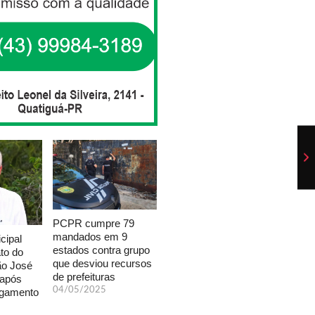
PCPR cumpre 79
mandados em 9
cipal
estados contra grupo
to do
que desviou recursos
ão José
de prefeituras
 após
04/05/2025
lgamento