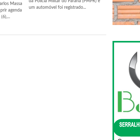
da Polícia Militar do Paraná (PMPR) e
arlos Massa
um automóvel foi registrado...
prir agenda
6),...