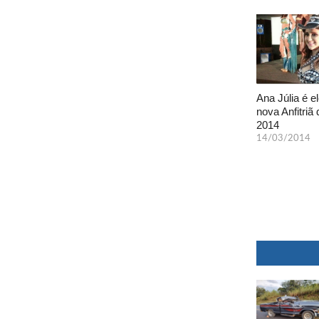
Ana Júlia é el
nova Anfitriã 
2014
14/03/2014