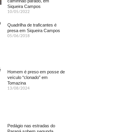
caminhão parado, em
Siqueira Campos
10/05/2022
Quadrilha de traficantes é
presa em Siqueira Campos
05/06/2018
Homem é preso em posse de
veículo “clonado” em
Tomazina
13/08/2024
Pedágio nas estradas do
Paraná sobem segunda