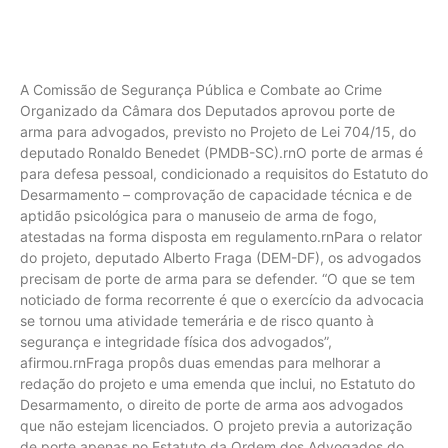
A Comissão de Segurança Pública e Combate ao Crime
Organizado da Câmara dos Deputados aprovou porte de
arma para advogados, previsto no Projeto de Lei 704/15, do
deputado Ronaldo Benedet (PMDB-SC).rnO porte de armas é
para defesa pessoal, condicionado a requisitos do Estatuto do
Desarmamento – comprovação de capacidade técnica e de
aptidão psicológica para o manuseio de arma de fogo,
atestadas na forma disposta em regulamento.rnPara o relator
do projeto, deputado Alberto Fraga (DEM-DF), os advogados
precisam de porte de arma para se defender. “O que se tem
noticiado de forma recorrente é que o exercício da advocacia
se tornou uma atividade temerária e de risco quanto à
segurança e integridade física dos advogados”,
afirmou.rnFraga propôs duas emendas para melhorar a
redação do projeto e uma emenda que inclui, no Estatuto do
Desarmamento, o direito de porte de arma aos advogados
que não estejam licenciados. O projeto previa a autorização
de porte apenas no Estatuto da Ordem dos Advogados do