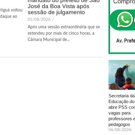
mandato do prefeito de São
José da Boa Vista após
tiguá voltou
sessão de julgamento
staque ao
05/08/2026
/
Após uma sessão extraordinária que se
estendeu por mais de cinco horas, a
Câmara Municipal de...
Secretaria da
Educação do
abre PSS com
vagas para
professores 
pedagogos
06/08/2026