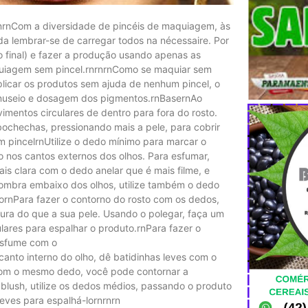
nrnCom a diversidade de pincéis de maquiagem, às
nda lembrar-se de carregar todos na nécessaire. Por
ado final) e fazer a produção usando apenas as
aquiagem sem pincel.rnrnrnComo se maquiar sem
icar os produtos sem ajuda de nenhum pincel, o
manuseio e dosagem dos pigmentos.rnBasernAo
imentos circulares de dentro para fora do rosto.
bochechas, pressionando mais a pele, para cobrir
pincelrnUtilize o dedo mínimo para marcar o
nos cantos externos dos olhos. Para esfumar,
mais clara com o dedo anelar que é mais filme, e
r sombra embaixo dos olhos, utilize também o dedo
ornPara fazer o contorno do rosto com os dedos,
ura do que a sua pele. Usando o polegar, faça um
ares para espalhar o produto.rnPara fazer o
 esfume com o
anto interno do olho, dê batidinhas leves com o
Com o mesmo dedo, você pode contornar a
 blush, utilize os dedos médios, passando o produto
eves para espalhá-lornrnrn