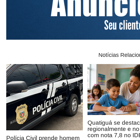
Notícias Relaci
Quatiguá se desta
regionalmente e n
com nota 7,8 no I
Polícia Civil prende homem