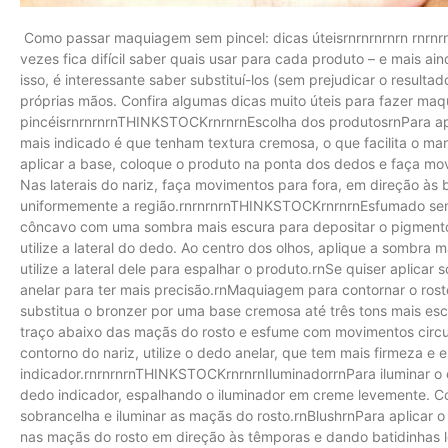
Como passar maquiagem sem pincel: dicas úteisrnrnrnrnrn rnrnr
vezes fica difícil saber quais usar para cada produto – e mais ai
isso, é interessante saber substituí-los (sem prejudicar o result
próprias mãos. Confira algumas dicas muito úteis para fazer m
pincéisrnrnrnrnTHINKSTOCKrnrnrnEscolha dos produtosrnPara apl
mais indicado é que tenham textura cremosa, o que facilita o 
aplicar a base, coloque o produto na ponta dos dedos e faça mov
Nas laterais do nariz, faça movimentos para fora, em direção às 
uniformemente a região.rnrnrnrnTHINKSTOCKrnrnrnEsfumado sem 
côncavo com uma sombra mais escura para depositar o pigmento 
utilize a lateral do dedo. Ao centro dos olhos, aplique a sombra 
utilize a lateral dele para espalhar o produto.rnSe quiser aplica
anelar para ter mais precisão.rnMaquiagem para contornar o rost
substitua o bronzer por uma base cremosa até três tons mais esc
traço abaixo das maçãs do rosto e esfume com movimentos circul
contorno do nariz, utilize o dedo anelar, que tem mais firmeza e
indicador.rnrnrnrnTHINKSTOCKrnrnrnIluminadorrnPara iluminar o c
dedo indicador, espalhando o iluminador em creme levemente. 
sobrancelha e iluminar as maçãs do rosto.rnBlushrnPara aplicar o
nas maçãs do rosto em direção às têmporas e dando batidinhas l