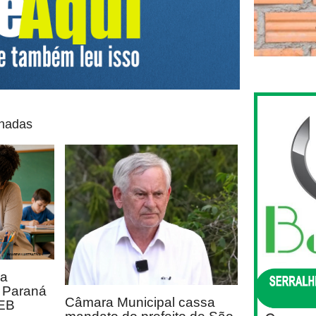
onadas
ca
o Paraná
Câmara Municipal cassa
DEB