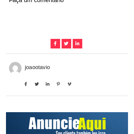
Faça um comentário
joaootavio