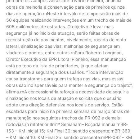
percorre os Campos Gerais até o Norte Pioneiro, anuncia
obras de melhoria e conservação para os primeiros quinze
dias de operação.rnNeste intervalo de tempo serão mais de
50 equipes realizando intervenções em um trecho de mais de
605 quilômetros de estradas. O objetivo é levar mais
segurança já no início da atuação, serão feitas obras de
reconstrução de pavimentos, nivelamento, roçada de mato
lateral, sinalização das vias, melhorias de segurança em
viadutos e pontes, entre outras.rnPara Roberto Longman,
Diretor Executivo da EPR Litoral Pioneiro, essa manutenção
está no topo da lista de prioridades, já que afetam
diretamente a segurança dos usuários. “Toda intervenção
causa transtornos para quem trafega nas vias, mas essas
obras são indispensáveis para manter a segurança do trajeto”,
afirma.rnA concessionária reforça a necessidade de seguir a
sinalização nos locais de atuação e solicita que o usuário
adote uma direção defensiva nos locais de serviço. Estão
escaladas para início na primeira semana de março obras de
manutenção nos seguintes trechos da PR-092 e demais
rodovias:rn rnInterior IIrn1ª Semanarn– Roçada manualrnBR-
153 – KM Inicial 15; KM Final 30; sentido crescente;rnBR-369
– KM Inicial 10; KM Final 25; sentido crescente;rnPR-092 – KM