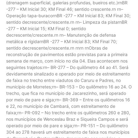
(drenagem superficial, galerias profundas, bueiros etc.)rnBR
-277 – KM Inicial 30; KM Final 46; sentido crescente.rn rn–
Operação tapa-buracornBR -277 – KM Inicial 83; KM Final 30;
sentido decrescente/crescente.rn rn– Limpeza da pistarnBR
-277 – KM Inicial 15; KM Final 0; sentido
decrescente/crescente.rn rn– Manutenção de defensa
metálica e rígidarnBR -277 – KM Inicial 83; KM Final 70;
sentido decrescente/crescente.rn rnrn rnObras de
reconstrução de pavimentos estão previstas para a primeira
semana de março, com início no dia 04. Elas acontecem nos
seguintes trajetos:rn– BR-277 – Do quilômetro 44 ao 41. Será
devidamente sinalizado e operado por meio de estreitamento
de faixa no trecho entre viadutos do Caruru e Padres, no
município de Morretes;rn– BR-153 – Do quilômetro 16 ao 24. O
trecho, que fica no município de Jacarezinho, será operado
por meio de pare e siga;rn– BR-369 – Entre os quilômetros 16
e 22, no município de Cambará, com estreitamento de
faixa;rn– PR-092 – No trecho entre os quilômetros 260 e 280,
nos municípios de Wenceslau Braz e Siqueira Campos e será
operado por meio de pare e siga;rn– PR-151 – Do quilômetro
304 ao 278 haverá um estreitamento de faixa nos municípios