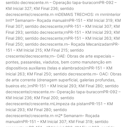
sentido decrescente.rn – Operação tapa-buracornPR-092 –
KM Inicial 327; KM Final 236; sentido
decrescente/crescente.rn rnDEMAIS TRECHOS: rn rnrnInterior
Irn1ª Semanarn– Roçada manualrnPR-151 – KM Inicial 319; KM
Final 307; sentido decrescente;rnPR-151 – KM Inicial 307; KM
Final 293; sentido decrescente;rnPR-151 – KM Inicial 293; KM
Final 280; sentido decrescente;rnPR-151 – KM Inicial 263; KM
Final 250; sentido decrescente.rn– Roçada MecanizadarnPR-
151 – KM Inicial 215; KM Final 215; sentido
crescente/decrescente;rn– OAE: Obras de arte especiais –
pontes, passarelas, viadutos, bem como manutenção em
dispositivos auxiliares (telas e alambrados)rnPR-151 – KM
Inicial 263; KM Final 250; sentido decrescente.rn– OAC: Obras
de arte corrente (drenagem superficial, galerias profundas,
bueiros etc.)rnPR-151 – KM Inicial 293; KM Final 280; sentido
decrescente/crescente.rn– Operação tapa-buracornPR-092 –
KM Inicial 236; KM Final 200; sentido
decrescente/crescente.rnLimpeza da pistarnPR-151 – KM
Inicial 293; KM Final 280; sentido
decrescente/crescente.rn rn2ª Semanarn– Roçada
manualrnPR-151 – KM Inicial 307; KM Final 319; sentido