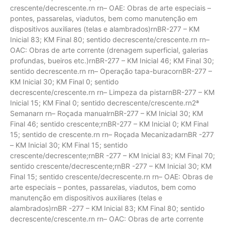
crescente/decrescente.rn rn– OAE: Obras de arte especiais –
pontes, passarelas, viadutos, bem como manutenção em
dispositivos auxiliares (telas e alambrados)rnBR-277 – KM
Inicial 83; KM Final 80; sentido decrescente/crescente.rn rn–
OAC: Obras de arte corrente (drenagem superficial, galerias
profundas, bueiros etc.)rnBR-277 – KM Inicial 46; KM Final 30;
sentido decrescente.rn rn– Operação tapa-buracornBR-277 –
KM Inicial 30; KM Final 0; sentido
decrescente/crescente.rn rn– Limpeza da pistarnBR-277 – KM
Inicial 15; KM Final 0; sentido decrescente/crescente.rn2ª
Semanarn rn– Roçada manualrnBR-277 – KM Inicial 30; KM
Final 46; sentido crescente;rnBR-277 – KM Inicial 0; KM Final
15; sentido de crescente.rn rn– Roçada MecanizadarnBR -277
– KM Inicial 30; KM Final 15; sentido
crescente/decrescente;rnBR -277 – KM Inicial 83; KM Final 70;
sentido crescente/decrescente;rnBR -277 – KM Inicial 30; KM
Final 15; sentido crescente/decrescente.rn rn– OAE: Obras de
arte especiais – pontes, passarelas, viadutos, bem como
manutenção em dispositivos auxiliares (telas e
alambrados)rnBR -277 – KM Inicial 83; KM Final 80; sentido
decrescente/crescente.rn rn– OAC: Obras de arte corrente