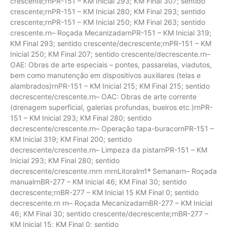
crescente;rnPR-151 – KM Inicial 293; KM Final 307; sentido
crescente;rnPR-151 – KM Inicial 280; KM Final 293; sentido
crescente;rnPR-151 – KM Inicial 250; KM Final 263; sentido
crescente.rn– Roçada MecanizadarnPR-151 – KM Inicial 319;
KM Final 293; sentido crescente/decrescente;rnPR-151 – KM
Inicial 250; KM Final 207; sentido crescente/decrescente.rn–
OAE: Obras de arte especiais – pontes, passarelas, viadutos,
bem como manutenção em dispositivos auxiliares (telas e
alambrados)rnPR-151 – KM Inicial 215; KM Final 215; sentido
decrescente/crescente.rn– OAC: Obras de arte corrente
(drenagem superficial, galerias profundas, bueiros etc.)rnPR-
151 – KM Inicial 293; KM Final 280; sentido
decrescente/crescente.rn– Operação tapa-buracornPR-151 –
KM Inicial 319; KM Final 200; sentido
decrescente/crescente.rn– Limpeza da pistarnPR-151 – KM
Inicial 293; KM Final 280; sentido
decrescente/crescente.rnrn rnrnLitoralrn1ª Semanarn– Roçada
manualrnBR-277 – KM Inicial 46; KM Final 30; sentido
decrescente;rnBR-277 – KM Inicial 15 KM Final 0; sentido
decrescente.rn rn– Roçada MecanizadarnBR-277 – KM Inicial
46; KM Final 30; sentido crescente/decrescente;rnBR-277 –
KM Inicial 15; KM Final 0; sentido