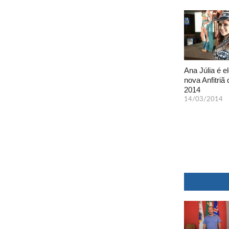
Ana Júlia é el
nova Anfitriã 
2014
14/03/2014