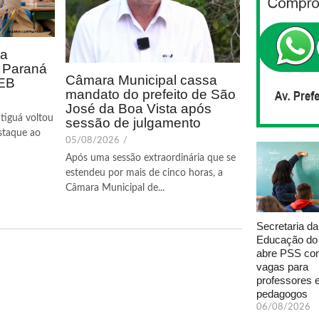
ca
o Paraná
Câmara Municipal cassa
DEB
mandato do prefeito de São
José da Boa Vista após
tiguá voltou
sessão de julgamento
staque ao
05/08/2026
/
Após uma sessão extraordinária que se
estendeu por mais de cinco horas, a
Câmara Municipal de...
Secretaria da
Educação do
abre PSS com
vagas para
professores 
pedagogos
06/08/2026