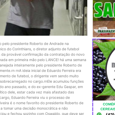
do pelo presidente Roberto de Andrade na
co do Corinthians, o diretor adjunto de futebol
es da provável confirmação da contratação do novo
nformada em primeira mão pelo LANCE! há uma semana
nejada inteiramente pelo presidente Roberto de
nte.rn rnA ideia inicial de Eduardo Ferreira era
amento de futebol, o dirigente vem sendo muito
ém sobrecarregado no cargo.rnEle acumulou funções
o do ano passado, e do ex-gerente Edu Gaspar, em
ítico dele, estar cada vez mais afastado das
argo, Eduardo Ferreira viu o processo de
veira é o nome favorito do presidente Roberto de
o a tomar uma decisão monocrática e não
ociou e fechou sozinho com Oswaldo, que deve ser