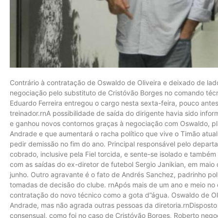
Contrário à contratação de Oswaldo de Oliveira e deixado de la
negociação pelo substituto de Cristóvão Borges no comando técni
Eduardo Ferreira entregou o cargo nesta sexta-feira, pouco ant
treinador.rnA possibilidade de saída do dirigente havia sido i
e ganhou novos contornos graças à negociação com Oswaldo, pla
Andrade e que aumentará o racha político que vive o Timão atualme
pedir demissão no fim do ano. Principal responsável pelo depart
cobrado, inclusive pela Fiel torcida, e sente-se isolado e tamb
com as saídas do ex-diretor de futebol Sergio Janikian, em mai
junho. Outro agravante é o fato de Andrés Sanchez, padrinho pol
tomadas de decisão do clube. rnApós mais de um ano e meio no c
contratação do novo técnico como a gota d”água. Oswaldo de Oli
Andrade, mas não agrada outras pessoas da diretoria.rnDispost
consensual, como foi no caso de Cristóvão Borges, Roberto neg