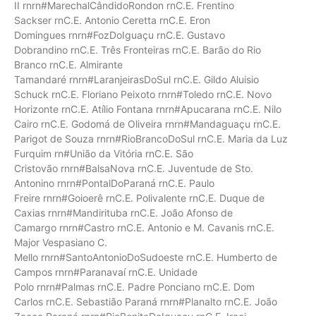
II rnrn#MarechalCândidoRondon rnC.E. Frentino
Sackser rnC.E. Antonio Ceretta rnC.E. Eron
Domingues rnrn#FozDoIguaçu rnC.E. Gustavo
Dobrandino rnC.E. Três Fronteiras rnC.E. Barão do Rio
Branco rnC.E. Almirante
Tamandaré rnrn#LaranjeirasDoSul rnC.E. Gildo Aluisio
Schuck rnC.E. Floriano Peixoto rnrn#Toledo rnC.E. Novo
Horizonte rnC.E. Atílio Fontana rnrn#Apucarana rnC.E. Nilo
Cairo rnC.E. Godomá de Oliveira rnrn#Mandaguaçu rnC.E.
Parigot de Souza rnrn#RioBrancoDoSul rnC.E. Maria da Luz
Furquim rn#União da Vitória rnC.E. São
Cristovão rnrn#BalsaNova rnC.E. Juventude de Sto.
Antonino rnrn#PontalDoParaná rnC.E. Paulo
Freire rnrn#Goioerê rnC.E. Polivalente rnC.E. Duque de
Caxias rnrn#Mandirituba rnC.E. João Afonso de
Camargo rnrn#Castro rnC.E. Antonio e M. Cavanis rnC.E.
Major Vespasiano C.
Mello rnrn#SantoAntonioDoSudoeste rnC.E. Humberto de
Campos rnrn#Paranavaí rnC.E. Unidade
Polo rnrn#Palmas rnC.E. Padre Ponciano rnC.E. Dom
Carlos rnC.E. Sebastião Paraná rnrn#Planalto rnC.E. João