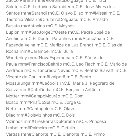
Zacco Paraná rnrn#RioBonitoDoIguaçu rnC.E. Iraci
Salete rnC.E. Ludovica Safraider rnC.E. José Alves dos
Santos rnrn#Sarandi rnC.E. Olavo Bilac rnrn#Missal rnC.E.
Teotônio Vilela rn#CruzeiroDoIguaçu rnC.E. Arnaldo
Busato rn#Antonina rnC.E. Moysés
Lupion rnrn#SãoJorgeD”Oeste rnC.E. Padre José de
Anchieta rnC.E. Doutor Paranhos rnrn#Araucária rnC.E.
Fazenda Velha rnC.E. Marilze da Luz Brandt rnC.E. Dias da
Rocha rnrn#Carambei rnC.E. Julia
Wanderley rnrn#NovaEsperança rnC.E. São V. de
Paula rnrn#FranciscoBeltrão rnC.E. Leo Flach rnC.E. Mario de
Andrade rnC.E. Tancredo Neves rnC.E. Beatriz Biavatti rnC.E.
Vicente de Carli rnrn#Ivaiporã rnC.E. Bento
Mossurunga rnrn#Leópolis rnC.E. Maria J. Pegoraro de
Souza rnrn#Cafelândia rnC.E. Benjamin Antônio
Motter rnrn#CampoMourão rnC.E. Dom
Bosco rnrn#PiraíDoSul rnC.E. Jorge Q.
Netto rnrn#Cantagalo rnC.E. Olavo
Bilac rnrn#DoisVizinhos rnC.E. Dois
Vizinhos rnrn#TrêsBarrasDoParaná rnC.E. Princesa
Izabel rnrn#Palmeira rnC.E. Getulio
Vargas rnrn#Cianorte rnC.E. Cianorte rnC.E. Primo