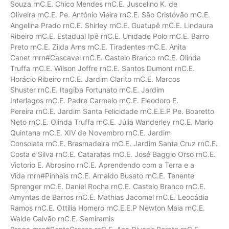
Souza rnC.E. Chico Mendes rnC.E. Juscelino K. de
Oliveira rnC.E. Pe. Antônio Vieira rnC.E. São Cristóvão rnC.E.
Angelina Prado rnC.E. Shirley rnC.E. Guatupê rnC.E. Lindaura
Ribeiro rnC.E. Estadual Ipê rnC.E. Unidade Polo rnC.E. Barro
Preto rnC.E. Zilda Arns rnC.E. Tiradentes rnC.E. Anita
Canet rnrn#Cascavel rnC.E. Castelo Branco rnC.E. Olinda
Truffa rnC.E. Wilson Joffre rnC.E. Santos Dumont rnC.E.
Horácio Ribeiro rnC.E. Jardim Clarito rnC.E. Marcos
Shuster rnC.E. Itagiba Fortunato rnC.E. Jardim
Interlagos rnC.E. Padre Carmelo rnC.E. Eleodoro E.
Pereira rnC.E. Jardim Santa Felicidade rnC.E.E.P Pe. Boaretto
Neto rnC.E. Olinda Truffa rnC.E. Júlia Wanderley rnC.E. Mario
Quintana rnC.E. XIV de Novembro rnC.E. Jardim
Consolata rnC.E. Brasmadeira rnC.E. Jardim Santa Cruz rnC.E.
Costa e Silva rnC.E. Cataratas rnC.E. José Baggio Orso rnC.E.
Victorio E. Abrosino rnC.E. Aprendendo com a Terra e a
Vida rnrn#Pinhais rnC.E. Arnaldo Busato rnC.E. Tenente
Sprenger rnC.E. Daniel Rocha rnC.E. Castelo Branco rnC.E.
Amyntas de Barros rnC.E. Mathias Jacomel rnC.E. Leocádia
Ramos rnC.E. Ottília Homero rnC.E.E.P Newton Maia rnC.E.
Walde Galvão rnC.E. Semiramis