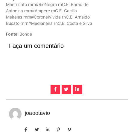
Manfrinato rnrn#RioNegro rnC.E. Barão de
Antonina rnrn#Ampere rnC.E. Cecilia
Meireles rnrn#CoronelVivida rnC.E. Arnaldo
Busato rnrn#Medianeira rnC.E. Costa e Silva
Fonte:
Bonde
Faça um comentário
joaootavio