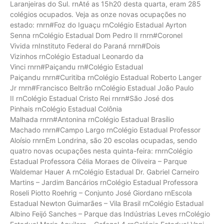
Laranjeiras do Sul. rnAté as 15h20 desta quarta, eram 285
colégios ocupados. Veja as onze novas ocupações no
estado: rnrn#Foz do Iguaçu rnColégio Estadual Ayrton
Senna rnColégio Estadual Dom Pedro II rnrn#Coronel
Vivida rnInstituto Federal do Paraná rnrn#Dois
Vizinhos rnColégio Estadual Leonardo da
Vinci rnrn#Paiçandu rn#Colégio Estadual
Paiçandu rnrn#Curitiba rnColégio Estadual Roberto Langer
Jr rnrn#Francisco Beltrão rnColégio Estadual João Paulo
II rnColégio Estadual Cristo Rei rnrn#São José dos
Pinhais rnColégio Estadual Colônia
Malhada rnrn#Antonina rnColégio Estadual Brasílio
Machado rnrn#Campo Largo rnColégio Estadual Professor
Aloísio rnrnEm Londrina, são 20 escolas ocupadas, sendo
quatro novas ocupações nesta quinta-feira: rnrnColégio
Estadual Professora Célia Moraes de Oliveira – Parque
Waldemar Hauer A rnColégio Estadual Dr. Gabriel Carneiro
Martins – Jardim Bancários rnColégio Estadual Professora
Roseli Piotto Roehrig – Conjunto José Giordano rnEscola
Estadual Newton Guimarães – Vila Brasil rnColégio Estadual
Albino Feijó Sanches – Parque das Indústrias Leves rnColégio