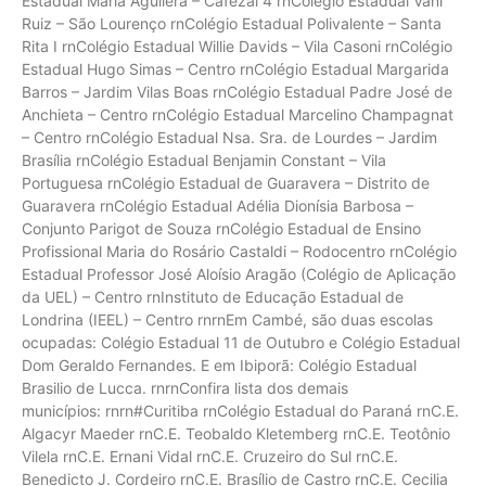
Estadual Maria Aguilera – Cafezal 4 rnColégio Estadual Vani
Ruiz – São Lourenço rnColégio Estadual Polivalente – Santa
Rita I rnColégio Estadual Willie Davids – Vila Casoni rnColégio
Estadual Hugo Simas – Centro rnColégio Estadual Margarida
Barros – Jardim Vilas Boas rnColégio Estadual Padre José de
Anchieta – Centro rnColégio Estadual Marcelino Champagnat
– Centro rnColégio Estadual Nsa. Sra. de Lourdes – Jardim
Brasília rnColégio Estadual Benjamin Constant – Vila
Portuguesa rnColégio Estadual de Guaravera – Distrito de
Guaravera rnColégio Estadual Adélia Dionísia Barbosa –
Conjunto Parigot de Souza rnColégio Estadual de Ensino
Profissional Maria do Rosário Castaldi – Rodocentro rnColégio
Estadual Professor José Aloísio Aragão (Colégio de Aplicação
da UEL) – Centro rnInstituto de Educação Estadual de
Londrina (IEEL) – Centro rnrnEm Cambé, são duas escolas
ocupadas: Colégio Estadual 11 de Outubro e Colégio Estadual
Dom Geraldo Fernandes. E em Ibiporã: Colégio Estadual
Brasilio de Lucca. rnrnConfira lista dos demais
municípios: rnrn#Curitiba rnColégio Estadual do Paraná rnC.E.
Algacyr Maeder rnC.E. Teobaldo Kletemberg rnC.E. Teotônio
Vilela rnC.E. Ernani Vidal rnC.E. Cruzeiro do Sul rnC.E.
Benedicto J. Cordeiro rnC.E. Brasílio de Castro rnC.E. Cecilia