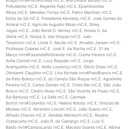
Braga rnrn#PontaGrossa rnC.E. Ana Divanir Borato rnC.E.
Polivalente rnC.E. Regente Feijó rnC.E. Epaminondas
Ribas rnC.E. Meneleu Torres rnC.E. Pietro Martinez rnC.E.
Elzira de Sá rnC.E. Presidente Kennedy rnC.E. José Gomes do
Amaral rnC.E. Agrícola Augusto Ribas rnC.E. Sirley
Jagas rnC.E. João Borell D. Vernay rnC.E. Nossa S. da
Glória rnC.E. Nossa S. das Graças rnC.E. Julio
Teodorico rnC.E. Linda S. Bacila rnC.E. Arnaldo Jansen rnC.E.
Professor Colares rnC.E. José E. da Rocha rnC.E. 31 de
Março rnrn#FazendaRioGrande rnC.E. Cunha Pereira rnC.E.
Anita Cannet rnC.E. Lucy Requião rnC.E. Jorge
Andriguetto rnC.E. Abilio Lourenço rnC.E. Décio Dossi rnC.E.
Olindamir Claudino rnC.E. Liria Nichele rnrn#PatoBranco rnC.E.
de Pato Branco rnC.E. do Campo São Roque rnC.E. Agostinho
Pereira rnC.E. Carlos Gomes rnC.E. Cristo Rei rnC.E. São João
Bosco rnC.E. Castro Alves rnC.E. São Vicente de Paulo rnC.E.
Rui Barbosa rnC.E. La Salle rnC.E. Carmela
Bortot rnrn#Colombo rnC.E. Helena Kolody rnC.E. Vinicius de
Moraes rnC.E. Abraham Lincoln rnC.E. João Gueno rnC.E.
Alfredo Chaves rnC.E. Genésio Moreschi rnC.E. Raulino
Costacurta rnC.E. João R. de Camargo rnC.E. Luiz S.
Baldo rnrn#CampoLargo rnC.E. Macedo Soares rnC.E. Albina