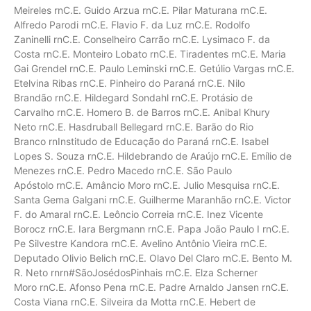
Meireles rnC.E. Guido Arzua rnC.E. Pilar Maturana rnC.E.
Alfredo Parodi rnC.E. Flavio F. da Luz rnC.E. Rodolfo
Zaninelli rnC.E. Conselheiro Carrão rnC.E. Lysimaco F. da
Costa rnC.E. Monteiro Lobato rnC.E. Tiradentes rnC.E. Maria
Gai Grendel rnC.E. Paulo Leminski rnC.E. Getúlio Vargas rnC.E.
Etelvina Ribas rnC.E. Pinheiro do Paraná rnC.E. Nilo
Brandão rnC.E. Hildegard Sondahl rnC.E. Protásio de
Carvalho rnC.E. Homero B. de Barros rnC.E. Anibal Khury
Neto rnC.E. Hasdruball Bellegard rnC.E. Barão do Rio
Branco rnInstitudo de Educação do Paraná rnC.E. Isabel
Lopes S. Souza rnC.E. Hildebrando de Araújo rnC.E. Emílio de
Menezes rnC.E. Pedro Macedo rnC.E. São Paulo
Apóstolo rnC.E. Amâncio Moro rnC.E. Julio Mesquisa rnC.E.
Santa Gema Galgani rnC.E. Guilherme Maranhão rnC.E. Victor
F. do Amaral rnC.E. Leôncio Correia rnC.E. Inez Vicente
Borocz rnC.E. Iara Bergmann rnC.E. Papa João Paulo I rnC.E.
Pe Silvestre Kandora rnC.E. Avelino Antônio Vieira rnC.E.
Deputado Olivio Belich rnC.E. Olavo Del Claro rnC.E. Bento M.
R. Neto rnrn#SãoJosédosPinhais rnC.E. Elza Scherner
Moro rnC.E. Afonso Pena rnC.E. Padre Arnaldo Jansen rnC.E.
Costa Viana rnC.E. Silveira da Motta rnC.E. Hebert de