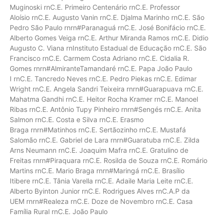
Muginoski rnC.E. Primeiro Centenário rnC.E. Professor
Aloísio rnC.E. Augusto Vanin rnC.E. Djalma Marinho rnC.E. São
Pedro São Paulo rnrn#Paranaguá rnC.E. José Bonifácio rnC.E.
Alberto Gomes Veiga rnC.E. Arthur Miranda Ramos rnC.E. Didio
Augusto C. Viana rnInstituto Estadual de Educação rnC.E. São
Francisco rnC.E. Carmem Costa Adriano rnC.E. Cidalia R.
Gomes rnrn#AlmiranteTamandaré rnC.E. Papa João Paulo
I rnC.E. Tancredo Neves rnC.E. Pedro Piekas rnC.E. Edimar
Wright rnC.E. Angela Sandri Teixeira rnrn#Guarapuava rnC.E.
Mahatma Gandhi rnC.E. Heitor Rocha Kramer rnC.E. Manoel
Ribas rnC.E. Antônio Tupy Pinheiro rnrn#Sengés rnC.E. Anita
Salmon rnC.E. Costa e Silva rnC.E. Erasmo
Braga rnrn#Matinhos rnC.E. Sertãozinho rnC.E. Mustafá
Salomão rnC.E. Gabriel de Lara rnrn#Guaratuba rnC.E. Zilda
Arns Neumann rnC.E. Joaquim Mafra rnC.E. Gratulino de
Freitas rnrn#Piraquara rnC.E. Rosilda de Souza rnC.E. Romário
Martins rnC.E. Mario Braga rnrn#Maringá rnC.E. Brasílio
Itibere rnC.E. Tânia Varella rnC.E. Adaile Maria Leite rnC.E.
Alberto Byinton Junior rnC.E. Rodrigues Alves rnC.A.P da
UEM rnrn#Realeza rnC.E. Doze de Novembro rnC.E. Casa
Família Rural rnC.E. João Paulo