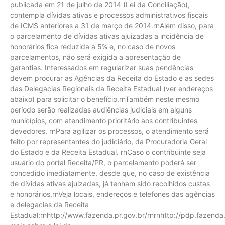
publicada em 21 de julho de 2014 (Lei da Conciliação),
contempla dívidas ativas e processos administrativos fiscais
de ICMS anteriores a 31 de março de 2014.rnAlém disso, para
o parcelamento de dívidas ativas ajuizadas a incidência de
honorários fica reduzida a 5% e, no caso de novos
parcelamentos, não será exigida a apresentação de
garantias. Interessados em regularizar suas pendências
devem procurar as Agências da Receita do Estado e as sedes
das Delegacias Regionais da Receita Estadual (ver endereços
abaixo) para solicitar o benefício.rnTambém neste mesmo
período serão realizadas audiências judiciais em alguns
municípios, com atendimento prioritário aos contribuintes
devedores. rnPara agilizar os processos, o atendimento será
feito por representantes do judiciário, da Procuradoria Geral
do Estado e da Receita Estadual. rnCaso o contribuinte seja
usuário do portal Receita/PR, o parcelamento poderá ser
concedido imediatamente, desde que, no caso de existência
de dívidas ativas ajuizadas, já tenham sido recolhidos custas
e honorários.rnVeja locais, endereços e telefones das agências
e delegacias da Receita
Estadual:rnhttp://www.fazenda.pr.gov.br/rnrnhttp://pdp.fazenda