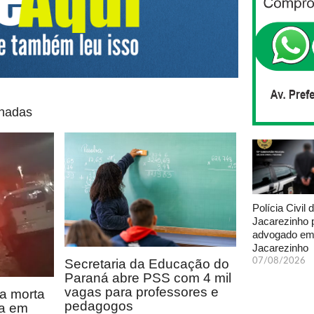
onadas
Polícia Civil 
Jacarezinho 
advogado e
Jacarezinho
07/08/2026
Secretaria da Educação do
Paraná abre PSS com 4 mil
vagas para professores e
a morta
pedagogos
ia em