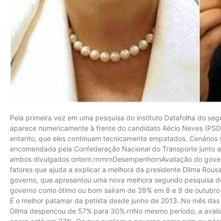
Pela primeira vez em uma pesquisa do instituto Datafolha do seg
aparece numericamente à frente do candidato Aécio Neves (PSD
entanto, que eles continuam tecnicamente empatados. Cenários
encomendada pela Confederação Nacional do Transporte junto ao
ambos divulgados ontem.rnrnrnDesempenhornAvaliação do govern
fatores que ajuda a explicar a melhora da presidente Dilma Rouss
governo, que apresentou uma nova melhora segundo pesquisa do
governo como ótimo ou bom saíram de 39% em 8 e 9 de outubro 
É o melhor patamar da petista desde junho de 2013. No mês das
Dilma despencou de 57% para 30%.rnNo mesmo período, a avalia