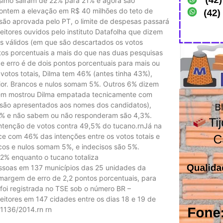
simo saíram de 22% para 21% e agora são
ontem a elevação em R$ 40 milhões do teto de
são aprovada pelo PT, o limite de despesas passará
itores ouvidos pelo instituto Datafolha que dizem
os válidos (em que são descartados os votos
ntos porcentuais a mais do que nas duas pesquisas
 erro é de dois pontos porcentuais para mais ou
otos totais, Dilma tem 46% (antes tinha 43%),
rior. Brancos e nulos somam 5%. Outros 6% dizem
bém mostrou Dilma empatada tecnicamente com
s são apresentados aos nomes dos candidatos),
,7% e não sabem ou não responderam são 4,3%.
intenção de votos contra 49,5% do tucano.rnJá na
ce com 46% das intenções entre os votos totais e
cos e nulos somam 5%, e indecisos são 5%.
2% enquanto o tucano totaliza
ssoas em 137 municípios das 25 unidades da
margem de erro de 2,2 pontos porcentuais, para
foi registrada no TSE sob o número BR –
eitores em 147 cidades entre os dias 18 e 19 de
01136/2014.rn rn