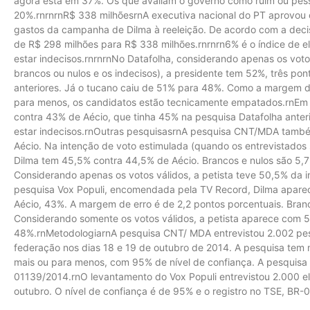
agora está em 37%. Os que avaliam o governo como ruim ou pés
20%.rnrnrnR$ 338 milhõesrnA executiva nacional do PT aprovou 
gastos da campanha de Dilma à reeleição. De acordo com a deci
de R$ 298 milhões para R$ 338 milhões.rnrnrn6% é o índice de ele
estar indecisos.rnrnrnNo Datafolha, considerando apenas os vot
brancos ou nulos e os indecisos), a presidente tem 52%, três po
anteriores. Já o tucano caiu de 51% para 48%. Como a margem de
para menos, os candidatos estão tecnicamente empatados.rnEm v
contra 43% de Aécio, que tinha 45% na pesquisa Datafolha ante
estar indecisos.rnOutras pesquisasrnA pesquisa CNT/MDA tam
Aécio. Na intenção de voto estimulada (quando os entrevistado
Dilma tem 45,5% contra 44,5% de Aécio. Brancos e nulos são 5
Considerando apenas os votos válidos, a petista teve 50,5% da 
pesquisa Vox Po­­puli, encomendada pela TV Record, Dilma apare
Aécio, 43%. A margem de erro é de 2,2 pontos porcentuais. Bran
Considerando somente os votos válidos, a petista aparece com 5
48%.rnMetodologiarnA pesquisa CNT/ MDA entrevistou 2.002 pe
federação nos dias 18 e 19 de outubro de 2014. A pesquisa tem 
mais ou para menos, com 95% de nível de confiança. A pesquisa 
01139/2014.rnO levantamento do Vox Populi entrevistou 2.000 el
outubro. O nível de confiança é de 95% e o registro no TSE, BR-