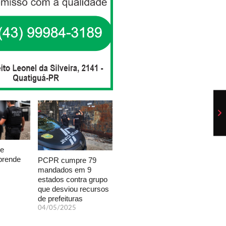
de
prende
PCPR cumpre 79
m
mandados em 9
estados contra grupo
que desviou recursos
de prefeituras
04/05/2025