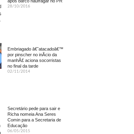
após barco naufragar no PR
28/10/2016
Embriagado â€˜atacadoâ€™
por pinscher no inÃ­cio da
manhÃ£ aciona socorristas
no final da tarde
02/11/2014
Secretário pede para sair e
Richa nomeia Ana Seres
Comin para a Secretaria de
Educação
06/05/2015