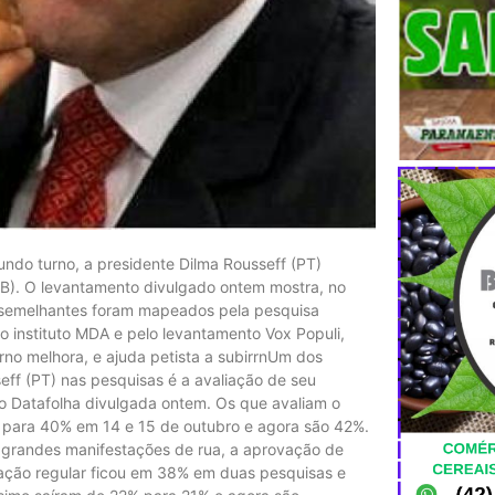
undo turno, a presidente Dilma Rousseff (PT)
B). O levantamento divulgado ontem mostra, no
 semelhantes foram mapeados pela pesquisa
 instituto MDA e pelo levantamento Vox Populi,
o melhora, e ajuda petista a subirrnUm dos
eff (PT) nas pesquisas é a avaliação de seu
 Datafolha divulgada ontem. Os que avaliam o
para 40% em 14 e 15 de outubro e agora são 42%.
 grandes manifestações de rua, a aprovação de
ção regular ficou em 38% em duas pesquisas e