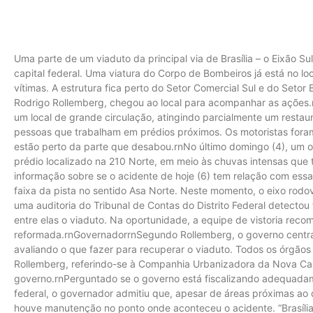
Uma parte de um viaduto da principal via de Brasília – o Eixão S
capital federal. Uma viatura do Corpo de Bombeiros já está no l
vítimas. A estrutura fica perto do Setor Comercial Sul e do Setor 
Rodrigo Rollemberg, chegou ao local para acompanhar as ações
um local de grande circulação, atingindo parcialmente um restau
pessoas que trabalham em prédios próximos. Os motoristas foram 
estão perto da parte que desabou.rnNo último domingo (4), um
prédio localizado na 210 Norte, em meio às chuvas intensas que
informação sobre se o acidente de hoje (6) tem relação com ess
faixa da pista no sentido Asa Norte. Neste momento, o eixo rodov
uma auditoria do Tribunal de Contas do Distrito Federal detectou
entre elas o viaduto. Na oportunidade, a equipe de vistoria rec
reformada.rnGovernadorrnSegundo Rollemberg, o governo centra
avaliando o que fazer para recuperar o viaduto. Todos os órgãos
Rollemberg, referindo-se à Companhia Urbanizadora da Nova Cap
governo.rnPerguntado se o governo está fiscalizando adequadame
federal, o governador admitiu que, apesar de áreas próximas a
houve manutenção no ponto onde aconteceu o acidente. “Brasíli