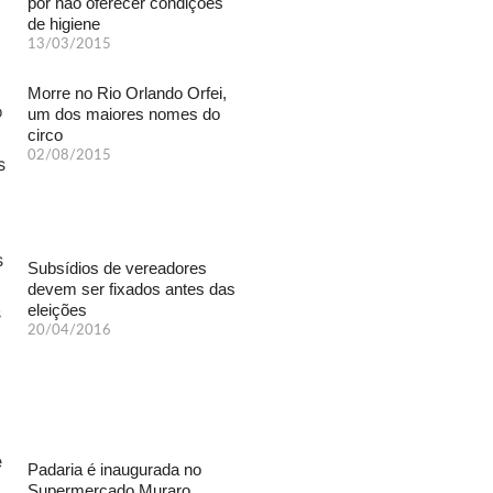
por não oferecer condições
de higiene
13/03/2015
Morre no Rio Orlando Orfei,
um dos maiores nomes do
circo
02/08/2015
Subsídios de vereadores
devem ser fixados antes das
eleições
20/04/2016
Padaria é inaugurada no
Supermercado Muraro