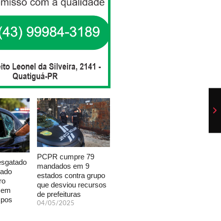
PCPR cumpre 79
esgatado
mandados em 9
xado
estados contra grupo
ro
que desviou recursos
a em
de prefeituras
mpos
04/05/2025