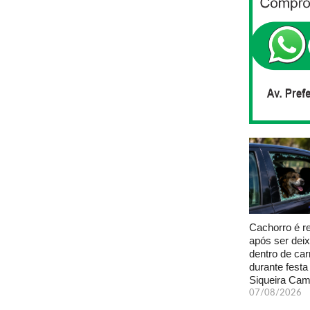
Cachorro é r
após ser dei
dentro de car
durante fest
Siqueira Ca
07/08/2026