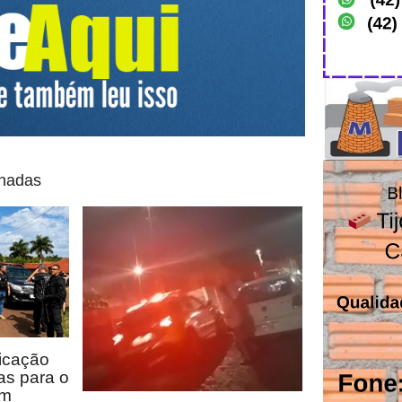
onadas
icação
as para o
em