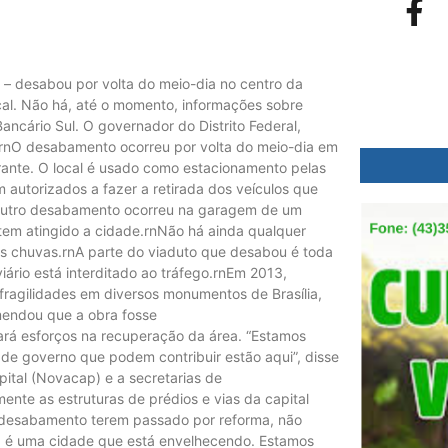
ul – desabou por volta do meio-dia no centro da
ocal. Não há, até o momento, informações sobre
Bancário Sul. O governador do Distrito Federal,
.rnO desabamento ocorreu por volta do meio-dia em
rante. O local é usado como estacionamento pelas
autorizados a fazer a retirada dos veículos que
 outro desabamento ocorreu na garagem de um
 tem atingido a cidade.rnNão há ainda qualquer
as chuvas.rnA parte do viaduto que desabou é toda
iário está interditado ao tráfego.rnEm 2013,
 fragilidades em diversos monumentos de Brasília,
omendou que a obra fosse
rá esforços na recuperação da área. “Estamos
 de governo que podem contribuir estão aqui”, disse
ital (Novacap) e a secretarias de
nte as estruturas de prédios e vias da capital
o desabamento terem passado por reforma, não
a é uma cidade que está envelhecendo. Estamos