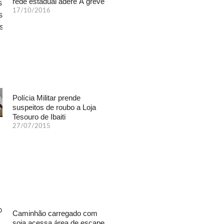
rede estadual adere Ã greve
17/10/2016
Polícia Militar prende
suspeitos de roubo a Loja
Tesouro de Ibaiti
27/07/2015
Caminhão carregado com
soja acessa área de escape