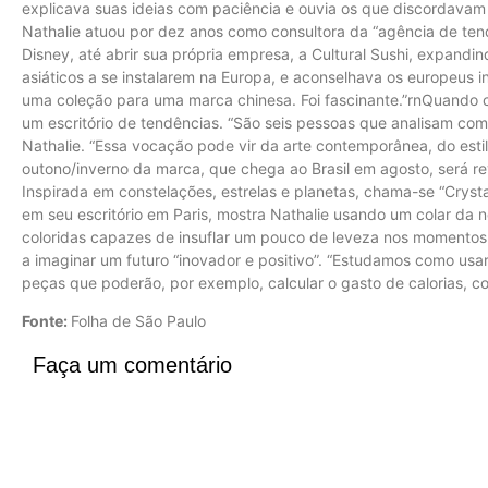
explicava suas ideias com paciência e ouvia os que discordavam d
Nathalie atuou por dez anos como consultora da “agência de ten
Disney, até abrir sua própria empresa, a Cultural Sushi, expandin
asiáticos a se instalarem na Europa, e aconselhava os europeus i
uma coleção para uma marca chinesa. Foi fascinante.”rnQuando c
um escritório de tendências. “São seis pessoas que analisam com
Nathalie. “Essa vocação pode vir da arte contemporânea, do est
outono/inverno da marca, que chega ao Brasil em agosto, será r
Inspirada em constelações, estrelas e planetas, chama-se “Crystal
em seu escritório em Paris, mostra Nathalie usando um colar da 
coloridas capazes de insuflar um pouco de leveza nos momentos dif
a imaginar um futuro “inovador e positivo”. “Estudamos como usar o
peças que poderão, por exemplo, calcular o gasto de calorias, c
Fonte:
Folha de São Paulo
Faça um comentário