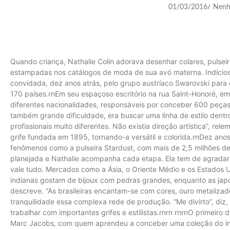
01/03/2016
Nenh
/
Quando criança, Nathalie Colin adorava desenhar colares, pulseir
estampadas nos catálogos de moda de sua avó materna. Indícios
convidada, dez anos atrás, pelo grupo austríaco Swarovski para 
170 países.rnEm seu espaçoso escritório na rua Saint-Honoré, e
diferentes nacionalidades, responsáveis por conceber 600 peças
também grande dificuldade, era buscar uma linha de estilo dentr
profissionais muito diferentes. Não existia direção artística”, rel
grife fundada em 1895, tornando-a versátil e colorida.rnDez ano
fenômenos como a pulseira Stardust, com mais de 2,5 milhões de
planejada e Nathalie acompanha cada etapa. Ela tem de agradar
vale tudo. Mercados como a Ásia, o Oriente Médio e os Estados U
indianas gostam de bijoux com pedras grandes, enquanto as jap
descreve. “As brasileiras encantam-se com cores, ouro metaliza
tranquilidade essa complexa rede de produção. “Me divirto”, diz,
trabalhar com importantes grifes e estilistas.rnrn rnrnO primeiro 
Marc Jacobs, com quem aprendeu a conceber uma coleção do início