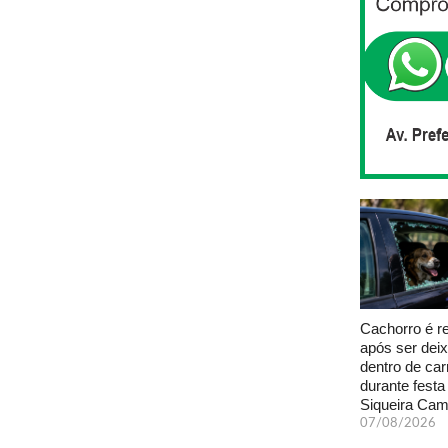
Cachorro é r
após ser dei
dentro de car
durante fest
Siqueira Ca
07/08/2026