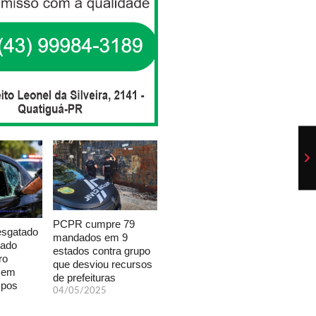
PCPR cumpre 79
esgatado
mandados em 9
xado
estados contra grupo
ro
que desviou recursos
a em
de prefeituras
mpos
04/05/2025