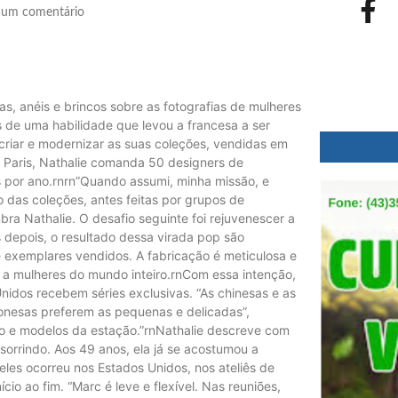
um comentário
as, anéis e brincos sobre as fotografias de mulheres
 de uma habilidade que levou a francesa a ser
criar e modernizar as suas coleções, vendidas em
m Paris, Nathalie comanda 50 designers de
 por ano.rnrn”Quando assumi, minha missão, e
o das coleções, antes feitas por grupos de
embra Nathalie. O desafio seguinte foi rejuvenescer a
s depois, o resultado dessa virada pop são
 exemplares vendidos. A fabricação é meticulosa e
 a mulheres do mundo inteiro.rnCom essa intenção,
nidos recebem séries exclusivas. “As chinesas e as
onesas preferem as pequenas e delicadas”,
do e modelos da estação.”rnNathalie descreve com
 sorrindo. Aos 49 anos, ela já se acostumou a
deles ocorreu nos Estados Unidos, nos ateliês de
 ao fim. “Marc é leve e flexível. Nas reuniões,