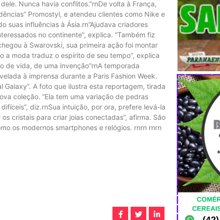
ele. Nunca havia conflitos.”rnDe volta à França,
dências” Promostyl, e atendeu clientes como Nike e
do suas influências à Ásia.rn”Ajudava criadores
nteressados no continente”, explica. “Também fiz
hegou à Swarovski, sua primeira ação foi montar
o a moda traduz o espírito de seu tempo”, explica
ilo de vida, de uma invenção”rnA temporada
evelada à imprensa durante a Paris Fashion Week.
 Galaxy”. A foto que ilustra esta reportagem, tirada
nova coleção. “Ela tem uma variação de pedras
íceis”, diz.rnSua intuição, por ora, prefere levá-la
s cristais para criar joias conectadas”, afirma. São
omo os modernos smartphones e relógios. rnrn rnrn