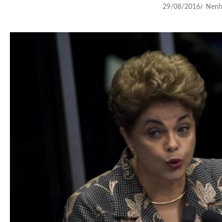
29/08/2016
Nenh
/