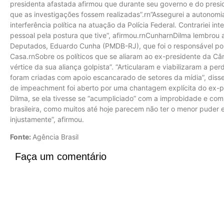
presidenta afastada afirmou que durante seu governo e do presi
que as investigações fossem realizadas”.rn”Assegurei a autonomia
interferência política na atuação da Polícia Federal. Contrariei i
pessoal pela postura que tive”, afirmou.rnCunharnDilma lembrou
Deputados, Eduardo Cunha (PMDB-RJ), que foi o responsável por 
Casa.rnSobre os políticos que se aliaram ao ex-presidente da Câ
vértice da sua aliança golpista”. “Articularam e viabilizaram a p
foram criadas com apoio escancarado de setores da mídia”, dis
de impeachment foi aberto por uma chantagem explícita do ex-
Dilma, se ela tivesse se “acumpliciado” com a improbidade e com o
brasileira, como muitos até hoje parecem não ter o menor puder e
injustamente”, afirmou.
Fonte:
Agência Brasil
Faça um comentário