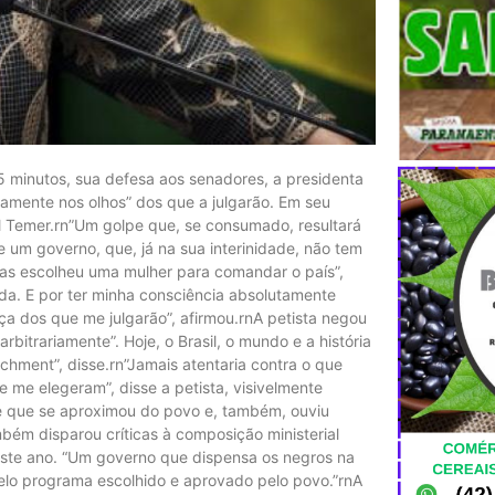
 minutos, sua defesa aos senadores, a presidenta
etamente nos olhos” dos que a julgarão. Em seu
el Temer.rn”Um golpe que, se consumado, resultará
e um governo, que, já na sua interinidade, não tem
as escolheu uma mulher para comandar o país”,
ada. E por ter minha consciência absolutamente
ça dos que me julgarão”, afirmou.rnA petista negou
rbitrariamente”. Hoje, o Brasil, o mundo e a história
ment”, disse.rn”Jamais atentaria contra o que
ue me elegeram”, disse a petista, visivelmente
e que se aproximou do povo e, também, ouviu
bém disparou críticas à composição ministerial
ste ano. “Um governo que dispensa os negros na
pelo programa escolhido e aprovado pelo povo.”rnA