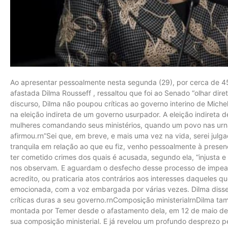
Ao apresentar pessoalmente nesta segunda (29), por cerca de 45
afastada Dilma Rousseff , ressaltou que foi ao Senado “olhar dir
discurso, Dilma não poupou críticas ao governo interino de Mich
na eleição indireta de um governo usurpador. A eleição indireta d
mulheres comandando seus ministérios, quando um povo nas urn
afirmou.rn”Sei que, em breve, e mais uma vez na vida, serei julg
tranquila em relação ao que eu fiz, venho pessoalmente à presen
ter cometido crimes dos quais é acusada, segundo ela, “injusta e a
nos observam. E aguardam o desfecho desse processo de impeach
acredito, ou praticaria atos contrários aos interesses daqueles q
emocionada, com a voz embargada por várias vezes. Dilma diss
críticas duras a seu governo.rnComposição ministerialrnDilma tam
montada por Temer desde o afastamento dela, em 12 de maio de
sua composição ministerial. E já revelou um profundo desprezo 