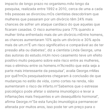
impacto de longo prazo no organismo.rnAo longo da
pesquisa, realizada entre 1992 e 2010, cerca de uma a cada
três pessoas se divorciou.rnOs cientistas descobriram que
mulheres que passaram por um divórcio têm 24% mais
chances de sofrer um ataque cardíaco do que aquelas que
ficaram casadas. O risco aumentou para 77% quando a
mulher tinha enfrentado mais de um divórcio.rnEntre homens,
as chances aumentaram 10% após um divórcio e 30% após
mais de um.rn”É um risco significativo e comparável ao de ter
pressão alta ou diabetes”, diz a cientista Linda George, uma
das autoras do estudo.rnUm novo casamento teve um efeito
positivo muito pequeno sobre este risco entre as mulheres,
mas o eliminou entre os homens.rn”Acredito que esta seja a
parte mais interessante da pesquisa”, avalia George.rnMas
por quê?rnOs pesquisadores chegaram à conclusão de que
mudanças no estilo de vida, como cortes na renda, não
aumentaram o risco de infarto.rn”Sabemos que o estresse
psicológico pode afetar o sistema imunológico e levar a
inflamações mais frequentes e um desequilíbrio hormonal”,
afirma George.rn”Se esta função imunológica permanecer
alterada por muitos anos, isso pode ter um preço para o