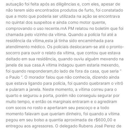
autuação foi feita após as diligências e, com eles, apesar de
não terem sido encontrados produtos de furto, foi constatado
que a moto que poderia ser utilizada na ação se encontrava
no quintal dos suspeitos e ainda como motor quente,
comprovando o uso recente.rnA PM relatou no boletim que foi
chamada pelo vizinho da vítima. Quando a polícia foi até a
residência da vítima,esta já tinha sido encaminhada para
atendimento médico. Os policiais deslocaram-se até o pronto-
socorro para ouvir o relato da vítima, que contou que estava
deitado em sua residência, quando ouviu alguém mexendo na
janela de sua casa.A vítima indagou quem estaria mexendo,
foi quando responderam,do lado de fora da casa, que seria ”
o Paulo “. O morador falou que não conhecia, dizendo ainda
que estava ligando para polícia, foi quando quebraram o vitrô
e pularam a janela. Neste momento, a vítima correu para o
quarto e segurou a porta, porém não conseguiu segurar por
muito tempo, e então os marginais entraram e o agrediram
com socos no rosto e apertaram seu pescoço e a todo
momento falavam que queriam dinheiro, foi quando a vítima
pegou em seu bolso a quantia aproximada de r$600,00 e
entregou aos agressores. O delegado Rubens José Perez de