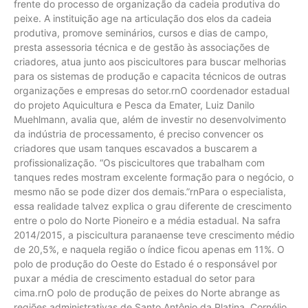
frente do processo de organização da cadeia produtiva do
peixe. A instituição age na articulação dos elos da cadeia
produtiva, promove seminários, cursos e dias de campo,
presta assessoria técnica e de gestão às associações de
criadores, atua junto aos piscicultores para buscar melhorias
para os sistemas de produção e capacita técnicos de outras
organizações e empresas do setor.rnO coordenador estadual
do projeto Aquicultura e Pesca da Emater, Luiz Danilo
Muehlmann, avalia que, além de investir no desenvolvimento
da indústria de processamento, é preciso convencer os
criadores que usam tanques escavados a buscarem a
profissionalização. “Os piscicultores que trabalham com
tanques redes mostram excelente formação para o negócio, o
mesmo não se pode dizer dos demais.”rnPara o especialista,
essa realidade talvez explica o grau diferente de crescimento
entre o polo do Norte Pioneiro e a média estadual. Na safra
2014/2015, a piscicultura paranaense teve crescimento médio
de 20,5%, e naquela região o índice ficou apenas em 11%. O
polo de produção do Oeste do Estado é o responsável por
puxar a média de crescimento estadual do setor para
cima.rnO polo de produção de peixes do Norte abrange as
regiões administrativas de Santo Antônio da Platina, Cornélio