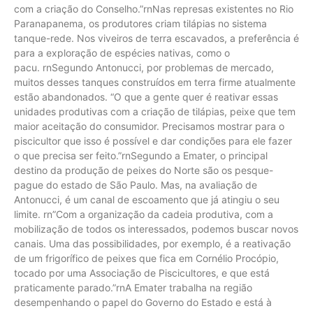
com a criação do Conselho.”rnNas represas existentes no Rio
Paranapanema, os produtores criam tilápias no sistema
tanque-rede. Nos viveiros de terra escavados, a preferência é
para a exploração de espécies nativas, como o
pacu. rnSegundo Antonucci, por problemas de mercado,
muitos desses tanques construídos em terra firme atualmente
estão abandonados. “O que a gente quer é reativar essas
unidades produtivas com a criação de tilápias, peixe que tem
maior aceitação do consumidor. Precisamos mostrar para o
piscicultor que isso é possível e dar condições para ele fazer
o que precisa ser feito.”rnSegundo a Emater, o principal
destino da produção de peixes do Norte são os pesque-
pague do estado de São Paulo. Mas, na avaliação de
Antonucci, é um canal de escoamento que já atingiu o seu
limite. rn”Com a organização da cadeia produtiva, com a
mobilização de todos os interessados, podemos buscar novos
canais. Uma das possibilidades, por exemplo, é a reativação
de um frigorífico de peixes que fica em Cornélio Procópio,
tocado por uma Associação de Piscicultores, e que está
praticamente parado.”rnA Emater trabalha na região
desempenhando o papel do Governo do Estado e está à