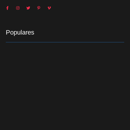
Populares
Atuação preventiva contra a corrupção é tema de
encontro em Jacarezinho
13/06/2018
Copel alerta para o perigo das pipas perto da rede
elétrica
02/07/2014