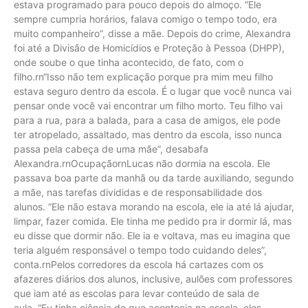
estava programado para pouco depois do almoço. “Ele
sempre cumpria horários, falava comigo o tempo todo, era
muito companheiro”, disse a mãe. Depois do crime, Alexandra
foi até a Divisão de Homicídios e Proteção à Pessoa (DHPP),
onde soube o que tinha acontecido, de fato, com o
filho.rn“Isso não tem explicação porque pra mim meu filho
estava seguro dentro da escola. É o lugar que você nunca vai
pensar onde você vai encontrar um filho morto. Teu filho vai
para a rua, para a balada, para a casa de amigos, ele pode
ter atropelado, assaltado, mas dentro da escola, isso nunca
passa pela cabeça de uma mãe”, desabafa
Alexandra.rnOcupaçãornLucas não dormia na escola. Ele
passava boa parte da manhã ou da tarde auxiliando, segundo
a mãe, nas tarefas divididas e de responsabilidade dos
alunos. “Ele não estava morando na escola, ele ia até lá ajudar,
limpar, fazer comida. Ele tinha me pedido pra ir dormir lá, mas
eu disse que dormir não. Ele ia e voltava, mas eu imagina que
teria alguém responsável o tempo todo cuidando deles”,
conta.rnPelos corredores da escola há cartazes com os
afazeres diários dos alunos, inclusive, aulões com professores
que iam até as escolas para levar conteúdo de sala de
aula. “Eu tinha ciência do que acontecia na escola, eles