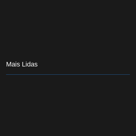
Carro furtado de músico em Ourinhos é encontrado
em Cambará
07/03/2017
Mais Lidas