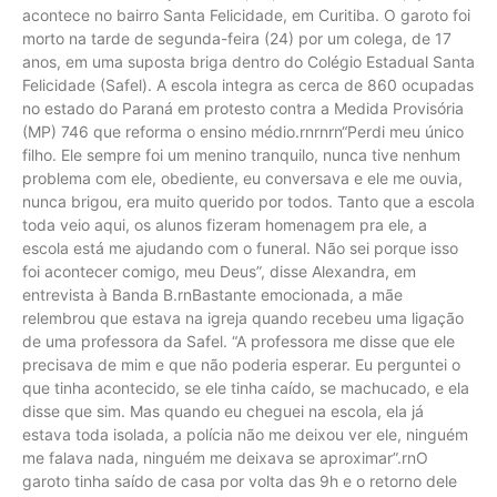
acontece no bairro Santa Felicidade, em Curitiba. O garoto foi
morto na tarde de segunda-feira (24) por um colega, de 17
anos, em uma suposta briga dentro do Colégio Estadual Santa
Felicidade (Safel). A escola integra as cerca de 860 ocupadas
no estado do Paraná em protesto contra a Medida Provisória
(MP) 746 que reforma o ensino médio.rnrnrn“Perdi meu único
filho. Ele sempre foi um menino tranquilo, nunca tive nenhum
problema com ele, obediente, eu conversava e ele me ouvia,
nunca brigou, era muito querido por todos. Tanto que a escola
toda veio aqui, os alunos fizeram homenagem pra ele, a
escola está me ajudando com o funeral. Não sei porque isso
foi acontecer comigo, meu Deus”, disse Alexandra, em
entrevista à Banda B.rnBastante emocionada, a mãe
relembrou que estava na igreja quando recebeu uma ligação
de uma professora da Safel. “A professora me disse que ele
precisava de mim e que não poderia esperar. Eu perguntei o
que tinha acontecido, se ele tinha caído, se machucado, e ela
disse que sim. Mas quando eu cheguei na escola, ela já
estava toda isolada, a polícia não me deixou ver ele, ninguém
me falava nada, ninguém me deixava se aproximar”.rnO
garoto tinha saído de casa por volta das 9h e o retorno dele