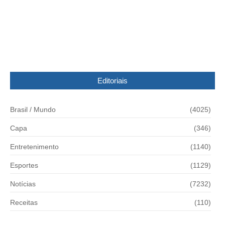
Exportação de carne brasileira desaba, diz
ministério
22/03/2017
Editoriais
Brasil / Mundo
(4025)
Capa
(346)
Entretenimento
(1140)
Esportes
(1129)
Notícias
(7232)
Receitas
(110)