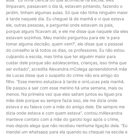
limpavam, passavam o dia lá, estavam pintando, fazendo o
jardim, tinham algumas aulas. Só que não tinha ninguém maior
à tarde naquele dia. Eu cheguei lá de manhã e vi que estava
ele, outras pessoas, e perguntei onde estavam os pais,
porque alguns ficavam ali, e ele me disse que naquele dia eles
estavam sozinhos. Meu marido perguntou para ele ‘e para
tomar alguma decisão, quem vem?’, ele disse que o pessoal
do conselho ia lá todos os dias, os professores. Eu não estou
culpando a escola, mas tinha que ter alguém maior para
cuidar dele porque são adolescentes, crianças, isso tinha que
ser evitado”, acredita Alexandra.rnColega apreendidornA mãe
de Lucas disse que o suspeito do crime não era amigo do
filho. “Esse menino estudava à tarde e ornLucas pela manhã.
Ele passou a sair com esse menino há uma semana, mais ou
menos. Na primeira vez que eles saíram juntos eu liguei pra
mãe dele porque eu sempre fazia isso, ele me dizia onde
estava e eu falava com a mãe do amigo dele. Ele sempre me
dizia onde estava e com quem estava”, contou.rnAlexandra
manteve contato com a mãe do garoto logo após o crime,
mas depois alega que não recebeu nenhuma ligação dela. “Eu
mandei um whatsapp para ela quando eu cheguei na escola e