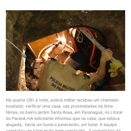
Na quarta (26) à noite, polícia militar recebeu um chamado
inusitado: verificar uma casa, nas proximidades da linha
férrea, no bairro jardim Santa Rosa, em Paranaguá, no Litoral
do Paraná.rnA solicitante informou que na casa, que estava
alugada, havia um buraco parecendo, um túnel. A equipe
constatou um túnel muito bem construído. A proprietária da