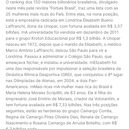
O ranking dos 150 maiores bilionários brasileiros, divulgado
neste mês pela revista “Forbes Brasil”, traz uma lista com as
25 mulheres mais ricas do País. Entre elas, na nona posição,
está a empresária radicada em Londrina Elisabeth Bueno
Laffranchi, dona da Unopar, com fortuna avaliada em R$ 3,57
bilhões. rnA universidade foi vendida em dezembro de 2011
para o grupo Kroton Educacional por R$ 1,3 bilhão. A Unopar
nasceu em 1972, depois que o marido de Elisabeth, o médico
Marco Antônio Laffranchi, deixou São Paulo para vir a
Londrina. Passou a administrar o Colégio São Paulo, que
ameaçava fechar, e instalou a universidade. rnElizabeth foi
uma das responsáveis por impulsionar a seleção brasileira de
Ginástica Rítmica Desportiva (GRD), que conquistou o 8º lugar
nas Olimpíadas de Atenas, em 2004, e dois Pan-
Americanos. rnMais ricas rnA mulher mais rica do Brasil é
Maria Helena Moraes Scripilliti, de 83 anos. Ela é filha do
empresário José Ermírio de Moraes, criador da Votorantim, e
tem fortuna avaliada em R$ 7,33 bilhões. Nas três posições
seguintes, estão as herdeiras do grupo Camargo Corrêa,
Regina de Camargo Pires Oliveira Dias, Renata de Camargo
Nascimento e Rosana Camargo de Arruda Botelho, com R$
6,7 bilhões cada.