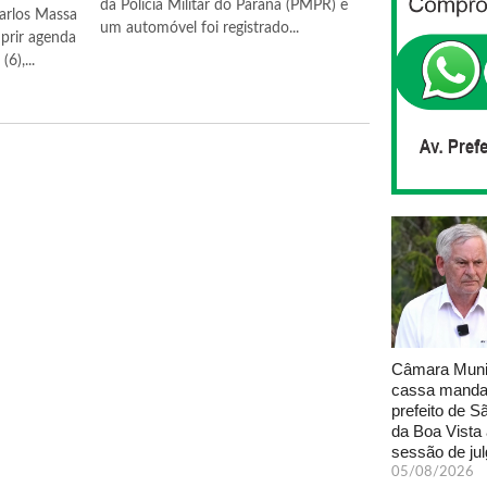
da Polícia Militar do Paraná (PMPR) e
arlos Massa
um automóvel foi registrado...
prir agenda
6),...
Câmara Muni
cassa manda
prefeito de S
da Boa Vista
sessão de ju
05/08/2026