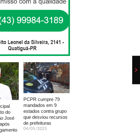
PCPR cumpre 79
mandados em 9
cipal
estados contra grupo
to do
que desviou recursos
ão José
de prefeituras
 após
04/05/2025
lgamento