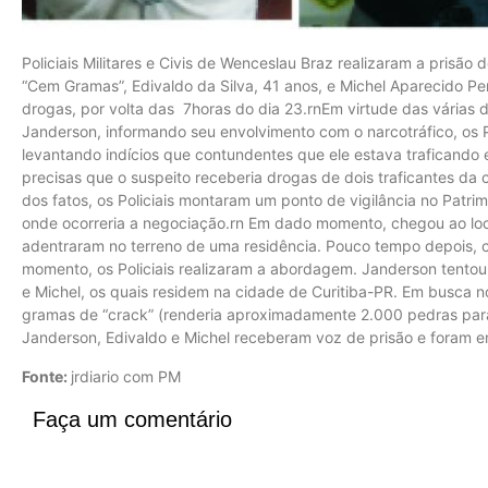
Policiais Militares e Civis de Wenceslau Braz realizaram a prisã
“Cem Gramas”, Edivaldo da Silva, 41 anos, e Michel Aparecido Per
drogas, por volta das 7horas do dia 23.rnEm virtude das várias
Janderson, informando seu envolvimento com o narcotráfico, os P
levantando indícios que contundentes que ele estava traficand
precisas que o suspeito receberia drogas de dois traficantes da 
dos fatos, os Policiais montaram um ponto de vigilância no Patri
onde ocorreria a negociação.rn Em dado momento, chegou ao loca
adentraram no terreno de uma residência. Pouco tempo depois,
momento, os Policiais realizaram a abordagem. Janderson tentou 
e Michel, os quais residem na cidade de Curitiba-PR. Em busca no
gramas de “crack” (renderia aproximadamente 2.000 pedras para
Janderson, Edivaldo e Michel receberam voz de prisão e foram e
Fonte:
jrdiario com PM
Faça um comentário