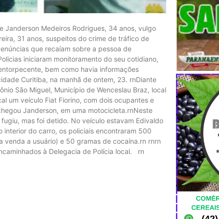
o de Janderson Medeiros Rodrigues, 34 anos, vulgo
eira, 31 anos, suspeitos do crime de tráfico de
 denúncias que recaíam sobre a pessoa de
olicias iniciaram monitoramento do seu cotidiano,
o entorpecente, bem como havia informações
cidade Curitiba, na manhã de ontem, 23. rnDiante
mônio São Miguel, Município de Wenceslau Braz, local
l um veículo Fiat Fiorino, com dois ocupantes e
 chegou Janderson, em uma motocicleta.rnNeste
fugiu, mas foi detido. No veículo estavam Edivaldo
 interior do carro, os policiais encontraram 500
 venda a usuário) e 50 gramas de cocaína.rn rnrn
ncaminhados à Delegacia de Polícia local. rn