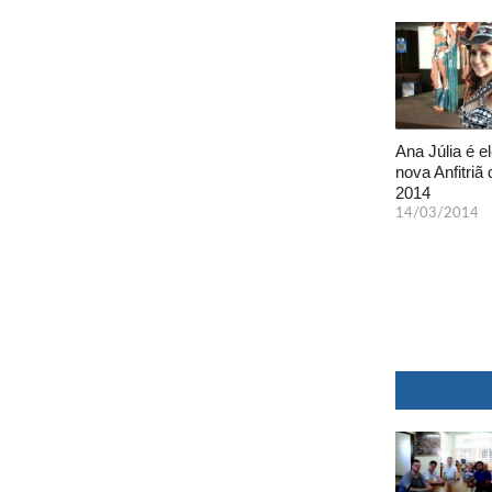
Ana Júlia é el
nova Anfitriã 
2014
14/03/2014