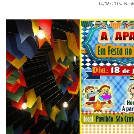
14/06/2016
Nenh
/