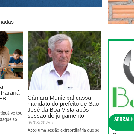
onadas
ca
o Paraná
Câmara Municipal cassa
DEB
mandato do prefeito de São
José da Boa Vista após
tiguá voltou
sessão de julgamento
staque ao
05/08/2026
/
Após uma sessão extraordinária que se