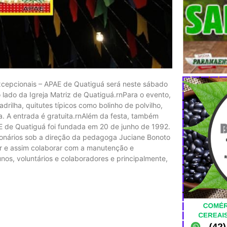
Excepcionais – APAE de Quatiguá será neste sábado
o lado da Igreja Matriz de Quatiguá.rnPara o evento,
drilha, quitutes típicos como bolinho de polvilho,
a. A entrada é gratuita.rnAlém da festa, também
AE de Quatiguá foi fundada em 20 de junho de 1992.
onários sob a direção da pedagoga Juciane Bonoto
iar e assim colaborar com a manutenção e
unos, voluntários e colaboradores e principalmente,