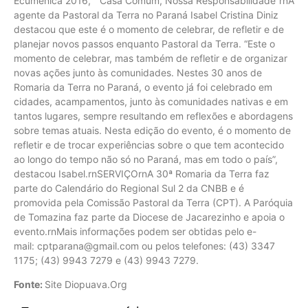
Ecumênica 2016, “Casa Comum, Nossa Responsabilidade”rnA
agente da Pastoral da Terra no Paraná Isabel Cristina Diniz
destacou que este é o momento de celebrar, de refletir e de
planejar novos passos enquanto Pastoral da Terra. “Este o
momento de celebrar, mas também de refletir e de organizar
novas ações junto às comunidades. Nestes 30 anos de
Romaria da Terra no Paraná, o evento já foi celebrado em
cidades, acampamentos, junto às comunidades nativas e em
tantos lugares, sempre resultando em reflexões e abordagens
sobre temas atuais. Nesta edição do evento, é o momento de
refletir e de trocar experiências sobre o que tem acontecido
ao longo do tempo não só no Paraná, mas em todo o país”,
destacou Isabel.rnSERVIÇOrnA 30ª Romaria da Terra faz
parte do Calendário do Regional Sul 2 da CNBB e é
promovida pela Comissão Pastoral da Terra (CPT). A Paróquia
de Tomazina faz parte da Diocese de Jacarezinho e apoia o
evento.rnMais informações podem ser obtidas pelo e-
mail:
cptparana@gmail.com
ou pelos telefones: (43) 3347
1175; (43) 9943 7279 e (43) 9943 7279.
Fonte:
Site Diopuava.Org