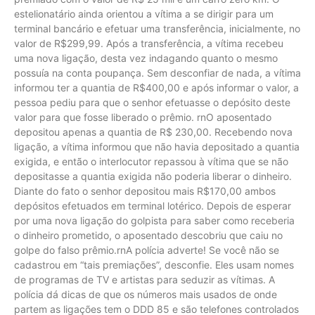
estelionatário ainda orientou a vítima a se dirigir para um
terminal bancário e efetuar uma transferência, inicialmente, no
valor de R$299,99. Após a transferência, a vítima recebeu
uma nova ligação, desta vez indagando quanto o mesmo
possuía na conta poupança. Sem desconfiar de nada, a vítima
informou ter a quantia de R$400,00 e após informar o valor, a
pessoa pediu para que o senhor efetuasse o depósito deste
valor para que fosse liberado o prêmio. rnO aposentado
depositou apenas a quantia de R$ 230,00. Recebendo nova
ligação, a vítima informou que não havia depositado a quantia
exigida, e então o interlocutor repassou à vítima que se não
depositasse a quantia exigida não poderia liberar o dinheiro.
Diante do fato o senhor depositou mais R$170,00 ambos
depósitos efetuados em terminal lotérico. Depois de esperar
por uma nova ligação do golpista para saber como receberia
o dinheiro prometido, o aposentado descobriu que caiu no
golpe do falso prêmio.rnA polícia adverte! Se você não se
cadastrou em “tais premiações”, desconfie. Eles usam nomes
de programas de TV e artistas para seduzir as vítimas. A
polícia dá dicas de que os números mais usados de onde
partem as ligações tem o DDD 85 e são telefones controlados