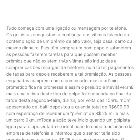
Tudo começa com uma ligação ou mensagem por telefone.
Os golpistas conquistam a confiança das vítimas falando da
contemplação de um prêmio de alto valor, seja casa, carro ou
mesmo dinheiro. Eles têm sempre um bom papo e submetem
as pessoas fazerem tarefas para que possam receber
prêmios que não existem.rnAs vítimas são induzidas a
comprar cartões recargas de telefone, ou a fazer pagamentos
de taxas para depois receberem a tal premiação. As pessoas
enganadas cumprem com o combinado, mas o prêmio
prometido fica na promessa e assim o prejuízo é inevitável.rnE
mais uma vítima deste tipo de golpe foi enganada no final da
tarde desta segunda-feira, dia 13, por volta das 15hrs. rnUm
aposentado de Ibaiti depositou a quantia total de R$699,99
com esperança de receber um “prêmio” de R$ 25 mil e mais
um carro 0km. rnToda a ação teve início quando um golpista
ligou para o aposentado se identificando como funcionário da
empresa de telefonia e informou que o senhor teria sido
premiado com o valor de R$ 25 mil e um carro zero km. O