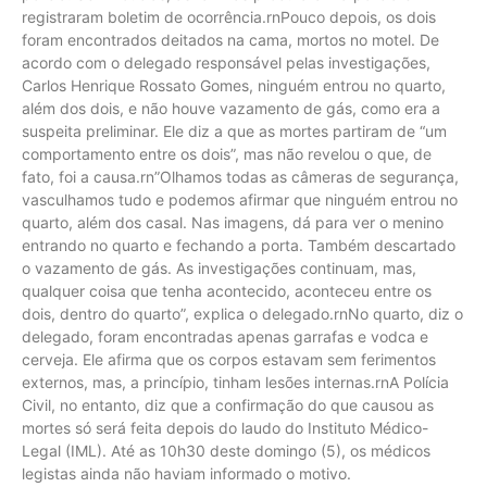
registraram boletim de ocorrência.rnPouco depois, os dois
foram encontrados deitados na cama, mortos no motel. De
acordo com o delegado responsável pelas investigações,
Carlos Henrique Rossato Gomes, ninguém entrou no quarto,
além dos dois, e não houve vazamento de gás, como era a
suspeita preliminar. Ele diz a que as mortes partiram de “um
comportamento entre os dois”, mas não revelou o que, de
fato, foi a causa.rn”Olhamos todas as câmeras de segurança,
vasculhamos tudo e podemos afirmar que ninguém entrou no
quarto, além dos casal. Nas imagens, dá para ver o menino
entrando no quarto e fechando a porta. Também descartado
o vazamento de gás. As investigações continuam, mas,
qualquer coisa que tenha acontecido, aconteceu entre os
dois, dentro do quarto”, explica o delegado.rnNo quarto, diz o
delegado, foram encontradas apenas garrafas e vodca e
cerveja. Ele afirma que os corpos estavam sem ferimentos
externos, mas, a princípio, tinham lesões internas.rnA Polícia
Civil, no entanto, diz que a confirmação do que causou as
mortes só será feita depois do laudo do Instituto Médico-
Legal (IML). Até as 10h30 deste domingo (5), os médicos
legistas ainda não haviam informado o motivo.