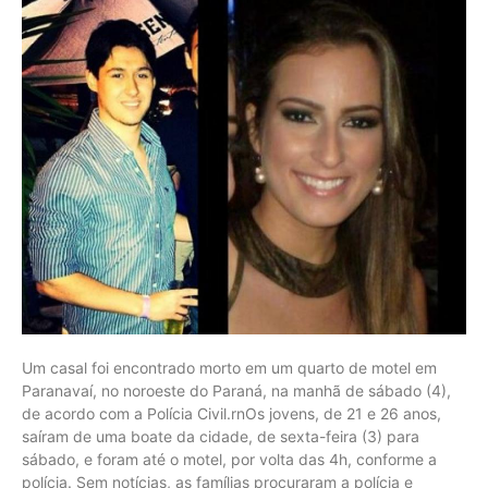
Um casal foi encontrado morto em um quarto de motel em
Paranavaí, no noroeste do Paraná, na manhã de sábado (4),
de acordo com a Polícia Civil.rnOs jovens, de 21 e 26 anos,
saíram de uma boate da cidade, de sexta-feira (3) para
sábado, e foram até o motel, por volta das 4h, conforme a
polícia. Sem notícias, as famílias procuraram a polícia e